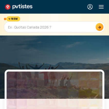
✨ NEW
→