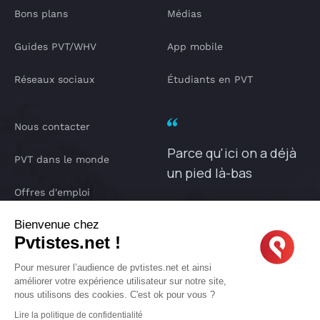
Bons plans
Médias
Guides PVT/WHV
App mobile
Réseaux sociaux
Étudiants en PVT
Nous contacter
Parce qu'ici on a déjà
PVT dans le monde
un pied là-bas
Offres d'emploi
PVTISTES.NET
Bienvenue chez
Notre Podcast
Pvtistes.net !
IA pvtistes
Pour mesurer l’audience de pvtistes.net et ainsi
améliorer votre expérience utilisateur sur notre site,
nous utilisons des cookies. C'est ok pour vous ?
Lire la politique de confidentialité