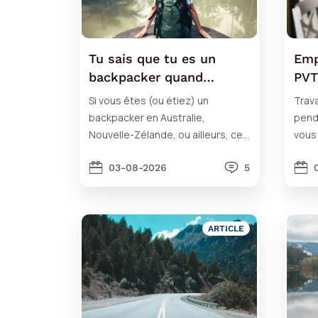
Tu sais que tu es un
Emp
backpacker quand…
PVT
ris
Si vous êtes (ou étiez) un
Trava
backpacker en Australie,
penda
Nouvelle-Zélande, ou ailleurs, ces
vous
petites choses du quotidien
artic
devraient vous parler !
03-08-2026
5
ARTICLE