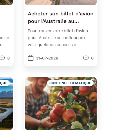
Acheter son billet d’avion
pour l’Australie au
meilleur prix
Pour trouver votre billet d'avion
on se
pour l'Australie au meilleur prix,
te
voici quelques conseils et
km.
astuces : quand l'acheter ? Sur
8
quel site ?
31-07-2026
0
IQUE
CONTENU THÉMATIQUE