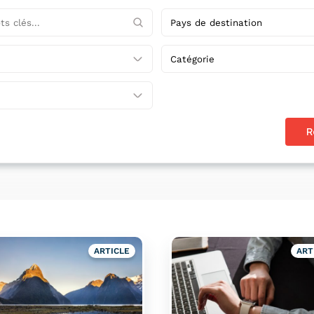
R
ARTICLE
ART