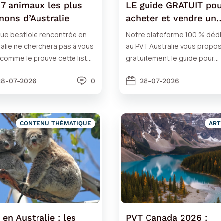
 7 animaux les plus
LE guide GRATUIT pou
nons d’Australie
acheter et vendre un
véhicule en Australie
ue bestiole rencontrée en
Notre plateforme 100 % déd
alie ne cherchera pas à vous
au PVT Australie vous propo
 comme le prouve cette liste
gratuitement le guide pour
7 animaux les plus mignons
acheter et vendre un véhicul
ays…
28-07-2026
0
Australie.
28-07-2026
CONTENU THÉMATIQUE
ART
 en Australie : les
PVT Canada 2026 :