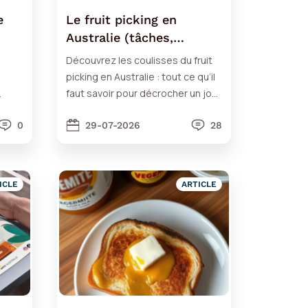
e
Le fruit picking en
Australie (tâches,
rémunération, régions…)
Découvrez les coulisses du fruit
picking en Australie : tout ce qu’il
faut savoir pour décrocher un job
dans ce secteur d'activité prisé.
0
29-07-2026
28
ICLE
ARTICLE