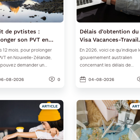
t de pvtistes :
Délais d’obtention du
longer son PVT en
Visa Vacances-Travail
velle-Zélande
Australie en 2026
s 12 mois, pour prolonger
En 2026, voici ce qu’indique l
PVT en Nouvelle-Zélande,
gouvernement australien
 pouvez demander un
concernant les délais de
king Holiday Extension work
traitement pour un 1er, 2e ou
06-08-2026
0
Working Holiday visa...
04-08-2026
ARTICLE
ART