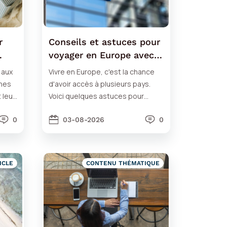
r
Conseils et astuces pour
voyager en Europe avec
…)
un petit budget
 aux
Vivre en Europe, c'est la chance
ches
d'avoir accès à plusieurs pays.
 leur
Voici quelques astuces pour
...).
voyager en Europe avec un petit
0
budget !
03-08-2026
0
ICLE
CONTENU THÉMATIQUE