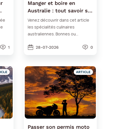
r
Manger et boire en
Australie : tout savoir sur
la cuisine locale
iée
Venez découvrir dans cet article
se
les spécialités culinaires
australiennes. Bonnes ou
e en
mauvaises surprises... À vos
1
dégustations !
28-07-2026
0
ICLE
ARTICLE
Passer son permis moto