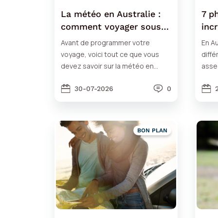
La météo en Australie :
7 p
comment voyager sous
inc
le soleil ?
Avant de programmer votre
En Au
voyage, voici tout ce que vous
diff
devez savoir sur la météo en
assez
Australie et les spécificités du
planc
pays.
30-07-2026
0
BON PLAN