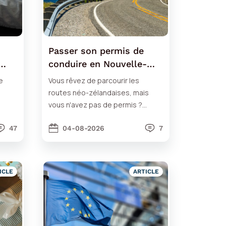
Passer son permis de
conduire en Nouvelle-
Zélande
e
Vous rêvez de parcourir les
routes néo-zélandaises, mais
vous n'avez pas de permis ?
 3e
Passez votre permis de conduire
47
en Nouvelle-Zélande !
04-08-2026
7
ICLE
ARTICLE