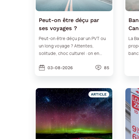
Peut-on être déçu par
Ban
ses voyages ?
Can
Peut-on être déçu par un PVT ou
La B
un long voyage ? Attentes,
propo
solitude, choc culturel : on en
banc
parle sans tabou avec des
arriv
exemples concrets.
03-08-2026
85
bien
ARTICLE