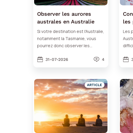
Observer les aurores
Con
australes en Australie
les
sig
Si votre destination est l'Australie,
Les 
notamment la Tasmanie, vous
Austr
pourrez donc observer les
diffic
aurores australes.
princ
31-07-2026
4
ARTICLE