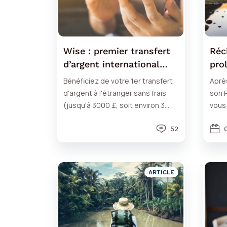
Wise : premier transfert
Réci
d’argent international
pro
sans frais
Nou
Bénéficiez de votre 1er transfert
Aprè
d'argent à l'étranger sans frais
son 
(jusqu'à 3000 £, soit environ 3
vous
550 €) avec le bon plan Wise sur
"Wor
pvtistes.
52
visa".
ARTICLE