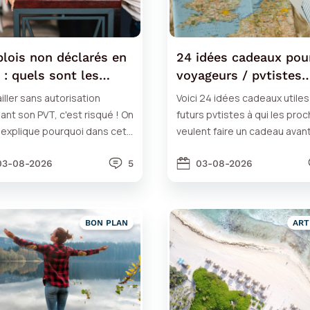
lois non déclarés en
24 idées cadeaux pou
 : quels sont les
voyageurs / pvtistes
ques ?
(Noël, fête de départ
iller sans autorisation
Voici 24 idées cadeaux utiles
nt son PVT, c'est risqué ! On
futurs pvtistes à qui les pro
 explique pourquoi dans cet
veulent faire un cadeau avant
le détaillé.
départ (Noël, soirée de départ
03-08-2026
5
03-08-2026
BON PLAN
ART