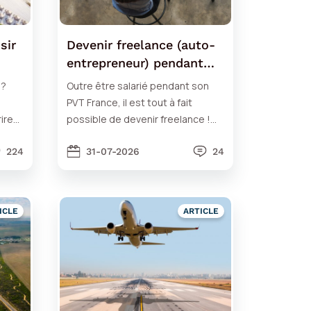
sir
Devenir freelance (auto-
entrepreneur) pendant
son PVT France
 ?
Outre être salarié pendant son
PVT France, il est tout à fait
ire
possible de devenir freelance !
Découvrez comment dans ce
224
dossier.
31-07-2026
24
ICLE
ARTICLE