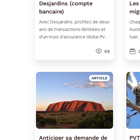
Desjardins (compte
Les
bancaire)
mig
Avec Desjardins, profitez de deux
Chaq
ans de transactions illimitées et
Austr
d'un mois d'assurance Globe PVT
tuer,
offerts !
des 
68
du p
ARTICLE
Anticiper sa demande de
PVT