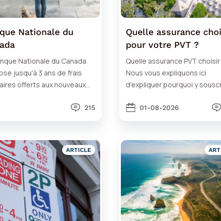
que Nationale du
Quelle assurance choi
ada
pour votre PVT ?
anque Nationale du Canada
Quelle assurance PVT choisir
se jusqu'à 3 ans de frais
Nous vous expliquons ici
aires offerts aux nouveaux
d'expliquer pourquoi y souscr
ants + 100 $ en cadeau de
et quelles sont nos
venue !
215
recommandations.
01-08-2026
ARTICLE
ART