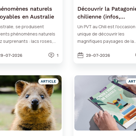
hénomènes naturels
Découvrir la Patagoni
royables en Australie
chilienne (infos,
conseils…)
stralie, se produisent
Un PVT au Chili est l'occasion
érents phénomènes naturels
unique de découvrir les
 surprenants : lacs roses,
magnifiques paysages de la
ton luminescent...
Patagonie chilienne. Ça vous
29-07-2026
1
tente ?
29-07-2026
ARTICLE
ART