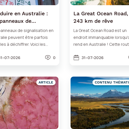
duire en Australie :
La Great Ocean Road,
 panneaux de
243 km de rêve
nalisation
panneaux de signalisation en
La Great Ocean Road est un
alie peuvent être parfois
endroit immanquable lorsqu'
iles à déchiffrer. Voici les
rend en Australie ! Cette rou
ipaux panneaux à connaître.
mythique est longue de 243 
31-07-2026
0
31-07-2026
ARTICLE
CONTENU THÉMAT