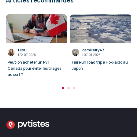
Articles recommandés
Lilou
camillelry47
I
22-07-2026
I
07-01-2026
Peut-on acheter un PVT
Faire un road trip à Hokkaido au
Canada pour éviter les tirages
Japon
au sort ?