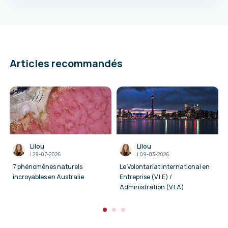
Articles recommandés
Lilou
Lilou
I
29-07-2026
I
09-03-2026
7 phénomènes naturels
Le Volontariat International en
incroyables en Australie
Entreprise (V.I.E) /
Administration (V.I.A)