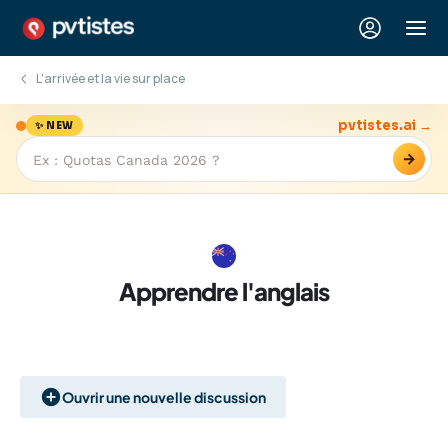
L'arrivée et la vie sur place
pvtistes.ai →
✨ NEW
→
Apprendre l'anglais
Ouvrir une nouvelle discussion