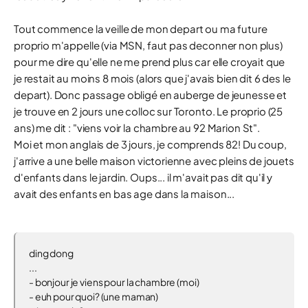
Tout commence la veille de mon depart ou ma future
proprio m'appelle (via MSN, faut pas deconner non plus)
pour me dire qu'elle ne me prend plus car elle croyait que
je restait au moins 8 mois (alors que j'avais bien dit 6 des le
depart). Donc passage obligé en auberge de jeunesse et
je trouve en 2 jours une colloc sur Toronto. Le proprio (25
ans) me dit : "viens voir la chambre au 92 Marion St".
Moi et mon anglais de 3 jours, je comprends 82! Du coup,
j'arrive a une belle maison victorienne avec pleins de jouets
d'enfants dans le jardin. Oups... il m'avait pas dit qu'il y
avait des enfants en bas age dans la maison...
ding dong
...
- bonjour je viens pour la chambre (moi)
- euh pour quoi? (une maman)