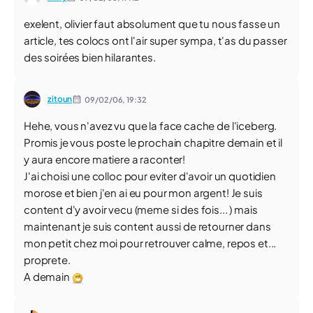
exelent, olivier faut absolument que tu nous fasse un
article, tes colocs ont l'air super sympa, t'as du passer
des soirées bien hilarantes.
zitoun
09/02/06,
19:32
Hehe, vous n'avez vu que la face cache de l'iceberg.
Promis je vous poste le prochain chapitre demain et il
y aura encore matiere a raconter!
J'ai choisi une colloc pour eviter d'avoir un quotidien
morose et bien j'en ai eu pour mon argent! Je suis
content d'y avoir vecu (meme si des fois... ) mais
maintenant je suis content aussi de retourner dans
mon petit chez moi pour retrouver calme, repos et...
proprete.
A demain