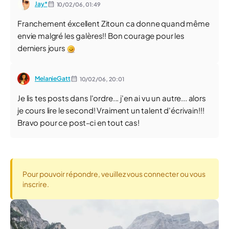
Jay*
10/02/06,
01:49
Franchement éxcellent Zitoun ca donne quand même
envie malgré les galères!! Bon courage pour les
derniers jours
MelanieGatt
10/02/06,
20:01
Je lis tes posts dans l'ordre... j'en ai vu un autre... alors
je cours lire le second! Vraiment un talent d'écrivain!!!
Bravo pour ce post-ci en tout cas!
Pour pouvoir répondre, veuillez vous connecter ou vous
inscrire.