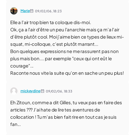
Marie
09/02/06,
18:23
Elle a l'air trop bien ta coloque dis-moi.
Ok, ça a l'air d'être un peu l'anarchie mais ça m'a l'air
d'être plutôt cool. Moi j'aime bien ce types de lieux mi-
squat, mi-colloque, c'est plutôt marrant...
Bon quelques expressions ne me rassurent pas non
plus mais bon.... par exemple "ceux qui ont eût le
courage"...
Raconte nous vite la suite qu'on en sache un peu plus!
mickeydine
09/02/06,
18:33
Eh Zitoun, comme a dit Gilles, tu veux pas en faire des
articles ??? J'ai hate de lire tes aventures de
collocation ! Tu m'as bien fait rire en tout cas je suis
fan...