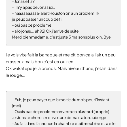
- Jonas et la?
- Il n'y a pas de Jonas ici..
- haaaaaaaaaa (alert Houston on a un problem!!!)
je peux passer un coup de fil
- oui pas de probleme
- allo jonas... ah 92! Ok j'arrive de suite
Merci bien madame, c'est juste 3 maisons plus loin. Bye
Je vois vite fait la barraque et me dit bon ca a l'air un peu
crasseux mais bon c'est ca ou rien.
Ok wakatepe je la prends. Mais niveau thune, j'etais dans
le rouge...
- Euh, je peux payer que la moitie du mois pour l'instant
(moi)
- Ouais pas de probleme on verra ca plus tard (proprio)
Je viens te chercher en voiture demain a ton auberge
- Au fait dans l'annonce la chambre etait meublee et la elle