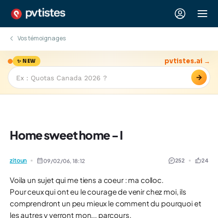
Vos témoignages
pvtistes.ai →
✨ NEW
→
Home sweet home - I
zitoun
252
24
09/02/06,
18:12
Voila un sujet qui me tiens a coeur : ma colloc.
Pour ceux qui ont eu le courage de venir chez moi, ils
comprendront un peu mieux le comment du pourquoi et
les autres y verront mon... parcours.