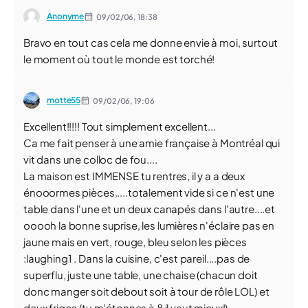
Anonyme
09/02/06,
18:38
Bravo en tout cas cela me donne envie à moi, surtout
le moment où tout le monde est torché!
motte55
09/02/06,
19:06
Excellent!!!!! Tout simplement excellent...
Ca me fait penser à une amie française à Montréal qui
vit dans une colloc de fou....
La maison est IMMENSE tu rentres, il y a a deux
énooormes pièces.....totalement vide si ce n'est une
table dans l'une et un deux canapés dans l'autre....et
ooooh la bonne suprise, les lumières n'éclaire pas en
jaune mais en vert, rouge, bleu selon les pièces
:laughing1 . Dans la cuisine, c'est pareil....pas de
superflu, juste une table, une chaise (chacun doit
donc manger soit debout soit à tour de rôle LOL) et
deux frigos (tu m'étonnes à 8 il vaut mieux!).