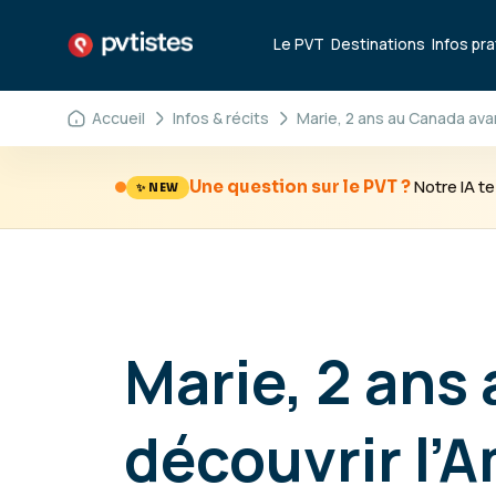
Le PVT
Destinations
Infos pr
Accueil
Infos & récits
Marie, 2 ans au Canada avan
Notre IA 
Une question sur le PVT ?
✨ NEW
Marie, 2 ans
découvrir l’