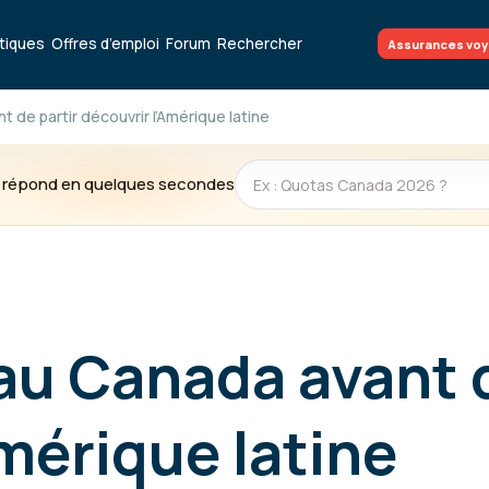
atiques
Offres d’emploi
Forum
Rechercher
Assurances vo
t de partir découvrir l’Amérique latine
te répond en quelques secondes
 au Canada avant d
Amérique latine