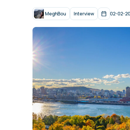
MeghBou
Interview
02-02-2