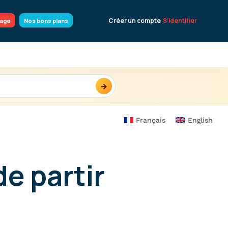
Créer un compte
S'identifier
yage
Nos bons plans
→
Français
English
e partir