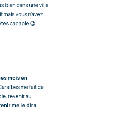
s bien dans une ville
it mais vous n’avez
êtes capable 😉
ues mois en
 Caraïbes me fait de
ble, revenir au
venir me le dira
.