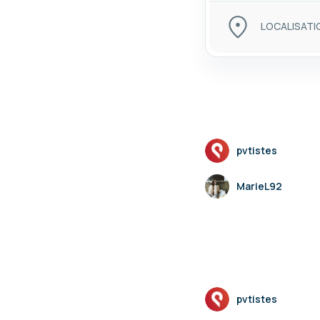
LOCALISATI
pvtistes
MarieL92
pvtistes