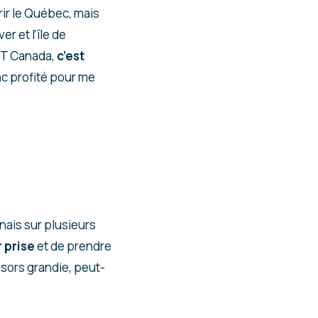
rir le Québec, mais
r et l’île de
VT Canada,
c’est
onc profité pour me
nais sur plusieurs
 prise
et de prendre
ssors grandie, peut-