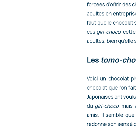
forcées d’offrir des 
adultes en entreprise
faut que le chocolat
ces
giri-choco
, cett
adultes, bien qu’elle
Les
tomo-cho
Voici un chocolat p
chocolat que l’on fai
Japonaises ont voulu
du
giri-choco
, mais
amis. Il semble que
redonne son sens à c