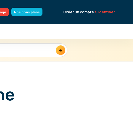
Créer un compte
S'identifier
yage
Nos bons plans
→
ne