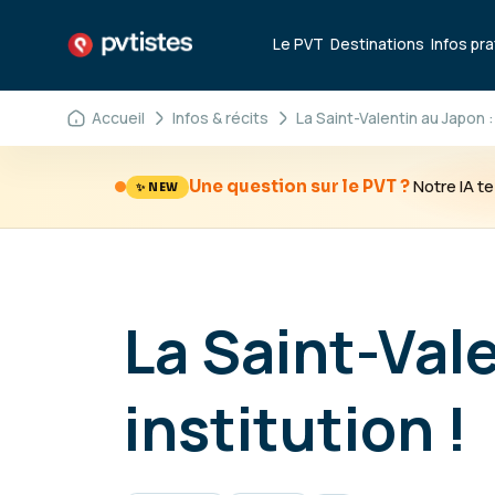
Le PVT
Destinations
Infos pr
Accueil
Infos & récits
La Saint-Valentin au Japon :
Notre IA 
Une question sur le PVT ?
✨ NEW
La Saint-Val
institution !