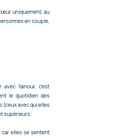
n cœur uniquement, au
 personnes en couple,
 avec l’amour, c’est
nt le quotidien des
s (ceux avec qui elles
et supérieurs.
, car elles se sentent