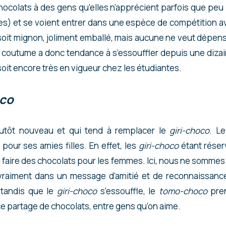
chocolats à des gens qu’elles n’apprécient parfois que peu 
s) et se voient entrer dans une espèce de compétition avec
 soit mignon, joliment emballé, mais aucune ne veut dépen
e coutume a donc tendance à s’essouffler depuis une diza
 soit encore très en vigueur chez les étudiantes.
co
lutôt nouveau et qui tend à remplacer le
giri-choco
. L
t pour ses amies filles. En effet, les
giri-choco
étant réser
 faire des chocolats pour les femmes. Ici, nous ne sommes p
 vraiment dans un message d’amitié et de reconnaissan
 tandis que le
giri-choco
s’essouffle, le
tomo-choco
pren
e partage de chocolats, entre gens qu’on aime.