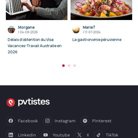
Morgane
MarieT
I
04-08-2026
I
17-07-2024
Délais d’obtention du Visa
La gastronomie péruvienne
Vacances-Travail Australie en
2026
Facebook
Instagram
Pinterest
Linkedin
Youtube
X
TikTok