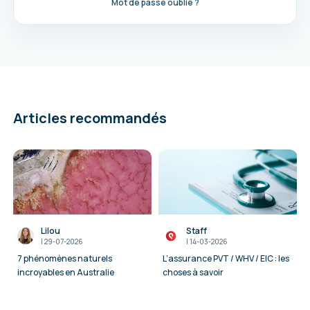
Mot de passe oublié ?
Articles recommandés
Lilou
Staff
I
29-07-2026
I
14-03-2026
7 phénomènes naturels
L’assurance PVT / WHV / EIC : les
incroyables en Australie
choses à savoir