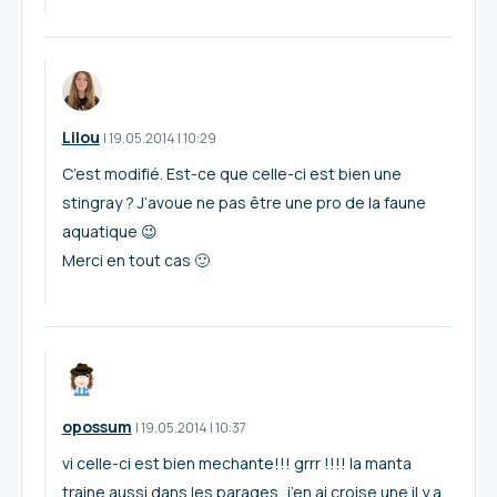
Lilou
I
19.05.2014
|
10:29
C’est modifié. Est-ce que celle-ci est bien une
stingray ? J’avoue ne pas être une pro de la faune
aquatique 😉
Merci en tout cas 🙂
opossum
I
19.05.2014
|
10:37
vi celle-ci est bien mechante!!! grrr !!!! la manta
traine aussi dans les parages, j’en ai croise une il y a