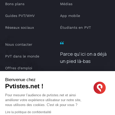
Bons plans
Médias
Guides PVT/WHV
App mobile
Réseaux sociaux
Étudiants en PVT
Nous contacter
Parce qu'ici on a déjà
PVT dans le monde
un pied là-bas
Offres d'emploi
PVTISTES.NET
Bienvenue chez
Notre Podcast
Pvtistes.net !
IA pvtistes
Pour mesurer l’audience de pvtistes.net et ainsi
améliorer votre expérience utilisateur sur notre site,
nous utilisons des cookies. C'est ok pour vous ?
Lire la politique de confidentialité