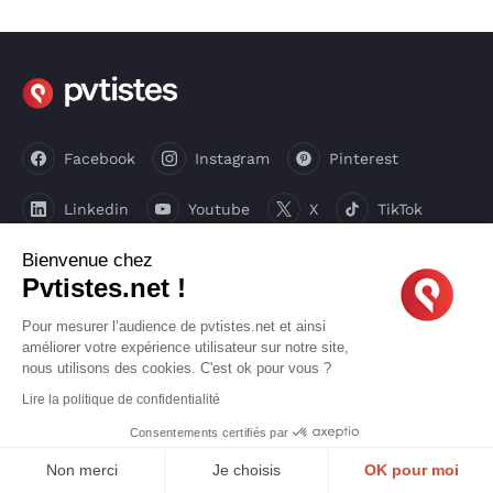
Facebook
Instagram
Pinterest
Linkedin
Youtube
X
TikTok
Bienvenue chez
Pvtistes.net !
LIENS UTILES
Pour mesurer l’audience de pvtistes.net et ainsi
améliorer votre expérience utilisateur sur notre site,
CGU
Confidentialité
nous utilisons des cookies. C'est ok pour vous ?
Lire la politique de confidentialité
Mode d’emploi
Qui sommes-nous ?
Consentements certifiés par
Bons plans
Médias
Non merci
Je choisis
OK pour moi