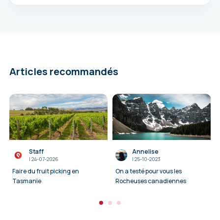
Articles recommandés
Staff
Annelise
I
24-07-2026
I
25-10-2023
Faire du fruit picking en
On a testé pour vous les
Tasmanie
Rocheuses canadiennes