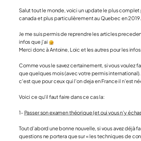
Salut tout le monde, voici un update le plus complet
canada et plus particulièrement au Quebec en 2019
Je me suis permis de reprendre les articles preceden
infos que j'ai
Merci donc à Antoine, Loic et les autres pour les info
Comme vous le savez certainement, si vous voulez fa
que quelques mois (avec votre permis international). A
c'est que pour ceux qui l'on deja en France il n'est 
Voici ce qu'il faut faire dans ce cas la:
1-
Passer son examen théorique (et oui vous n’y échap
Tout d’abord une bonne nouvelle, si vous avez déjà fa
questions ne portera que sur « les techniques de con