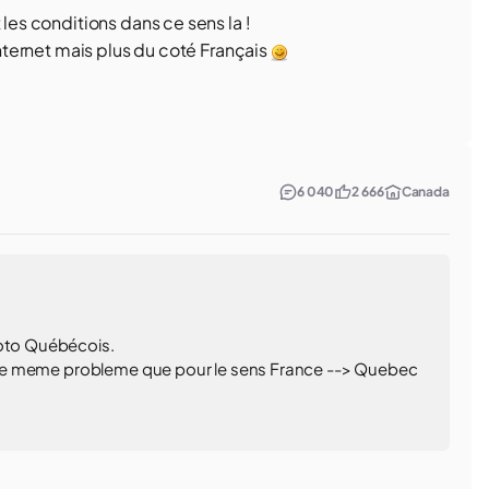
 les conditions dans ce sens la !
 internet mais plus du coté Français
6 040
2 666
Canada
moto Québécois.
-ce le meme probleme que pour le sens France --> Quebec