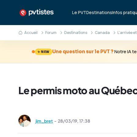
Le PVT
Destinations
Infos pratiq
Accueil
Forum
Destinations
Canada
L'arrivée et
Notre IA 
Une question sur le PVT ?
✨ NEW
Le permis moto au Québec
jim_bret
-
28/03/19,
17:38