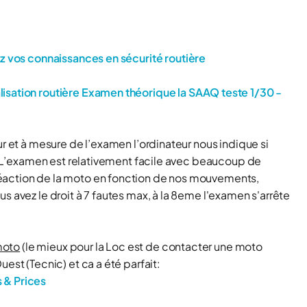
z vos connaissances en sécurité routière
lisation routière Examen théorique la SAAQ teste 1/30 -
ur et à mesure de l’examen l’ordinateur nous indique si
st. L’examen est relativement facile avec beaucoup de
éaction de la moto en fonction de nos mouvements,
s avez le droit à 7 fautes max, à la 8eme l'examen s'arrête
 moto
(le mieux pour la Loc est de contacter une moto
est (Tecnic) et ca a été parfait:
 & Prices