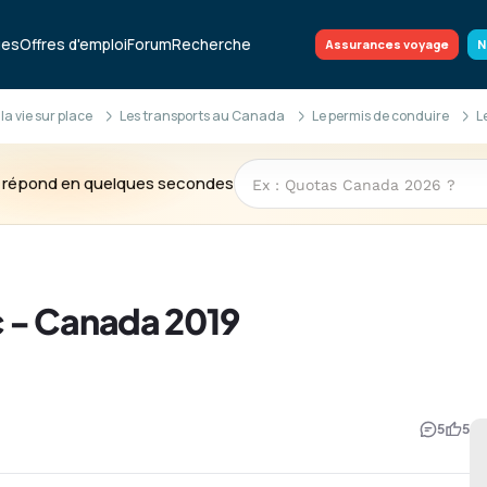
ues
Offres d'emploi
Forum
Recherche
Assurances voyage
N
 la vie sur place
Les transports au Canada
Le permis de conduire
L
te répond en quelques secondes
 - Canada 2019
5
5