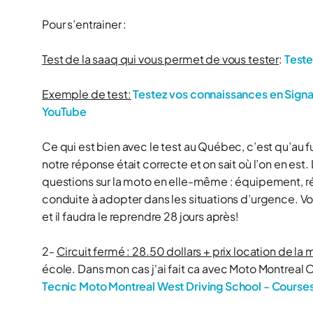
Pour s’entrainer :
Test de la saaq qui vous permet de vous tester
:
Teste
Exemple de test:
Testez vos connaissances en Signa
YouTube
Ce qui est bien avec le test au Québec, c’est qu’au f
notre réponse était correcte et on sait où l’on en e
questions sur la moto en elle-même : équipement, r
conduite à adopter dans les situations d’urgence. Vou
et il faudra le reprendre 28 jours après!
2-
Circuit fermé : 28.50 dollars + prix location de la
école. Dans mon cas j'ai fait ca avec Moto Montreal Ou
Tecnic Moto Montreal West Driving School - Courses