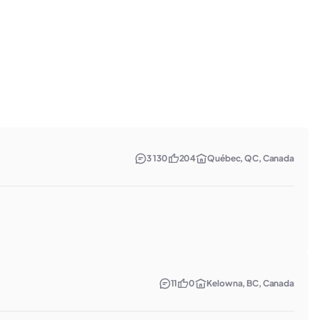
3 130
204
Québec, QC, Canada
11
0
Kelowna, BC, Canada