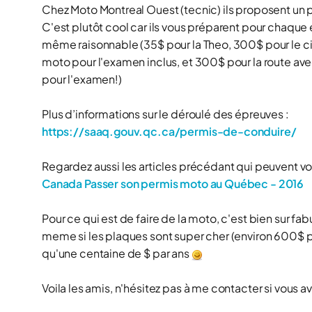
Chez Moto Montreal Ouest (tecnic) ils proposent un 
C'est plutôt cool car ils vous préparent pour chaque 
même raisonnable (35$ pour la Theo, 300$ pour le ci
moto pour l'examen inclus, et 300$ pour la route av
pour l'examen!)
Plus d’informations sur le déroulé des épreuves :
https://saaq.gouv.qc.ca/permis-de-conduire/
Regardez aussi les articles précédant qui peuvent vo
Canada Passer son permis moto au Québec - 2016
Pour ce qui est de faire de la moto, c'est bien sur fa
meme si les plaques sont super cher (environ 600$ pa
qu'une centaine de $ par ans
Voila les amis, n'hésitez pas à me contacter si vous 