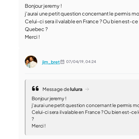
Bonjour jeremy !
j'aurai une petit question concernant le permis 
Celui-ci sera il valable en France ? Ou bien est-
Quebec ?
Merci !
jim_bret
07/04/19,
04:24
Message de
lulura
Bonjour jeremy !
j'aurai une petit question concernant le permis 
Celui-ci sera il valable en France ? Ou bien est
?
Merci !