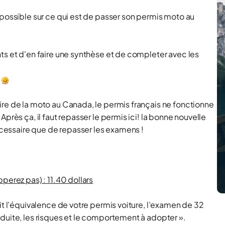
 possible sur ce qui est de passer son permis moto au
.
ts et d'en faire une synthèse et de completer avec les
s
ire de la moto au Canada, le permis français ne fonctionne
près ça, il faut repasser le permis ici! la bonne nouvelle
nécessaire que de repasser les examens !
perez pas) : 11.40 dollars
it l’équivalence de votre permis voiture, l’examen de 32
duite, les risques et le comportement à adopter ».