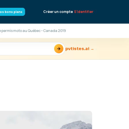
Créer un compte
S'identifier
os bons plans
e permis moto au Québec - Canada 2019
→
pvtistes.ai →