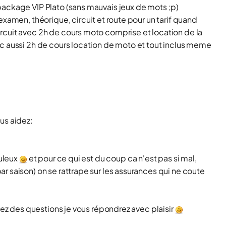
package VIP Plato (sans mauvais jeux de mots ;p)
examen, théorique, circuit et route pour un tarif quand
rcuit avec 2h de cours moto comprise et location de la
ec aussi 2h de cours location de moto et tout inclus meme
us aidez:
buleux
et pour ce qui est du coup ca n'est pas si mal,
r saison) on se rattrape sur les assurances qui ne coute
avez des questions je vous répondrez avec plaisir