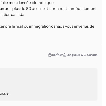
ue faire mes donnée biométrique
te un peu plus de 80 dollars et ils rentrent immédiatement
gration canada
tendre le mail qu immigration canada vous enverras de
86
69
Longueuil, QC, Canada
ossier