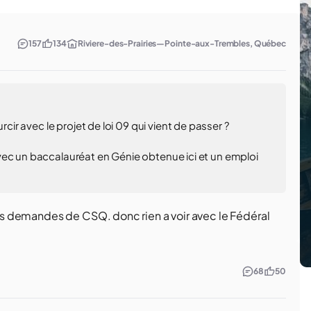
157
134
Riviere-des-Prairies—Pointe-aux-Trembles, Québec
rcir avec le projet de loi 09 qui vient de passer ?
vec un baccalauréat en Génie obtenue ici et un emploi
 les demandes de CSQ. donc rien a voir avec le Fédéral
68
50