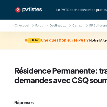
Le PVT
Destinations
Infos pratiq
Accueil
Forum
Destinations
Canada
Notre IA 
Une question sur le PVT ?
✨ NEW
Résidence Permanente: tra
demandes avec CSQ soumi
Réponses