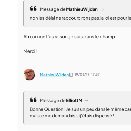
Message de
MathieuWijdan
non les délai ne raccourcirons pas.la loi est pour
Ah oui non t'as raison, je suis dans le champ.
Merci !
MathieuWijdan
19/06/19,
17:37
Message de
ElliottM
Bonne Question ! Je suis un peu dans le même cas 
mais je me demandais si j'étais dispensé !