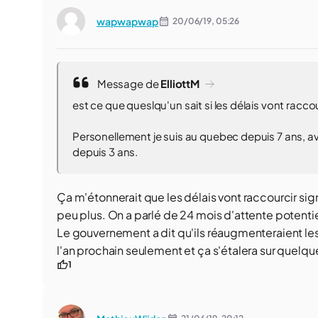
wapwapwap
20/06/19,
05:26
Message de
ElliottM
est ce que queslqu'un sait si les délais vont raccou
Personellement je suis au quebec depuis 7 ans, a
depuis 3 ans.
Ça m'étonnerait que les délais vont raccourcir sign
peu plus. On a parlé de 24 mois d'attente potent
Le gouvernement a dit qu'ils réaugmenteraient les
l'an prochain seulement et ça s'étalera sur quelq
1