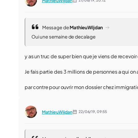
MathieuWijdan
21/06/19,
20:12
Message de
MathieuWijdan
Oui une semaine de decalage
y as un truc de super bien que je viens de recevoi
Je fais partie des 3 millions de personnes a qui on
par contre pour ouvrir mon dossier chez immigrati
MathieuWijdan
22/06/19,
09:55