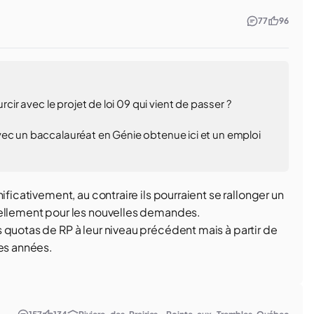
77
96
rcir avec le projet de loi 09 qui vient de passer ?
vec un baccalauréat en Génie obtenue ici et un emploi
ificativement, au contraire ils pourraient se rallonger un
iellement pour les nouvelles demandes.
 quotas de RP à leur niveau précédent mais à partir de
ues années.