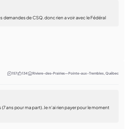
 les demandes de CSQ. donc rien a voir avec le Fédéral
157
134
Riviere-des-Prairies—Pointe-aux-Trembles, Québec
(7 ans pour ma part). Je n'ai rien payer pour le moment