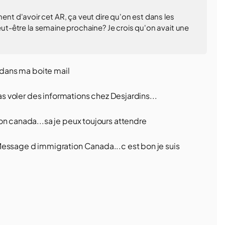
t d'avoir cet AR, ça veut dire qu'on est dans les
peut-être la semaine prochaine? Je crois qu'on avait une
r dans ma boite mail
 as voler des informations chez Desjardins...
on canada...sa je peux toujours attendre
Message d immigration Canada...c est bon je suis
9