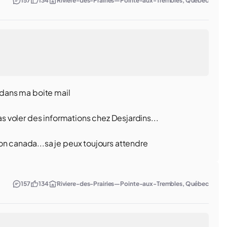
157
134
Riviere-des-Prairies—Pointe-aux-Trembles, Québec
r dans ma boite mail
 as voler des informations chez Desjardins...
on canada...sa je peux toujours attendre
157
134
Riviere-des-Prairies—Pointe-aux-Trembles, Québec