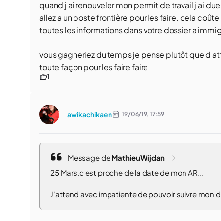
quand j ai renouveler mon permit de travail j ai d
allez a un poste frontière pour les faire. cela coû
toutes les informations dans votre dossier a immi
vous gagneriez du temps je pense plutôt que d at
toute façon pour les faire faire
1
awikachikaen
19/06/19,
17:59
Message de
MathieuWijdan
25 Mars.c est proche de la date de mon AR...
J'attend avec impatiente de pouvoir suivre mon d