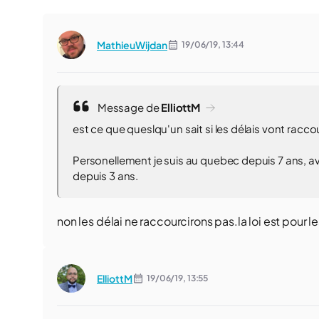
MathieuWijdan
19/06/19,
13:44
Message de
ElliottM
est ce que queslqu'un sait si les délais vont raccou
Personellement je suis au quebec depuis 7 ans, a
depuis 3 ans.
non les délai ne raccourcirons pas.la loi est pour
ElliottM
19/06/19,
13:55