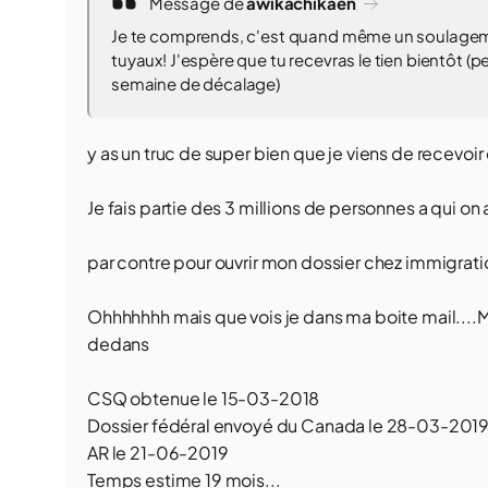
Message de
awikachikaen
Je te comprends, c'est quand même un soulagemen
tuyaux! J'espère que tu recevras le tien bientôt (
semaine de décalage)
y as un truc de super bien que je viens de recevoi
Je fais partie des 3 millions de personnes a qui on
par contre pour ouvrir mon dossier chez immigrati
Ohhhhhhh mais que vois je dans ma boite mail....
dedans
CSQ obtenue le 15-03-2018
Dossier fédéral envoyé du Canada le 28-03-201
AR le 21-06-2019
Temps estime 19 mois...