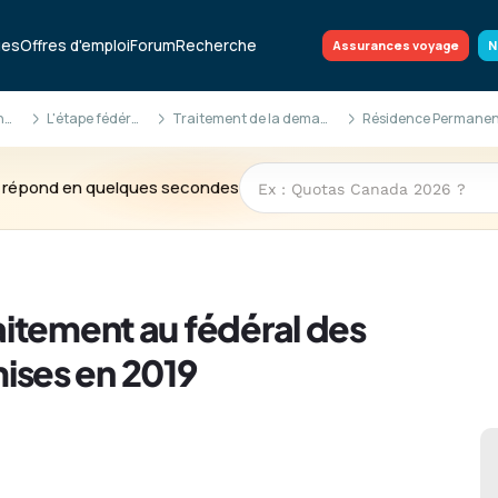
ues
Offres d'emploi
Forum
Recherche
Assurances voyage
N
RP & citoyenneté
L'étape fédérale
Traitement de la demande
te répond en quelques secondes
itement au fédéral des
ses en 2019