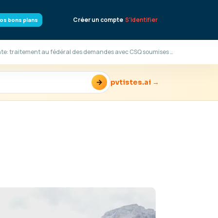
Créer un compte
S'identifier
os bons plans
Résidence Permanente: traitement au fédéral des demandes avec CSQ soumises en 2019
→
pvtistes.ai →