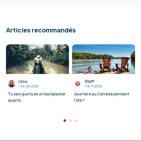
Articles recommandés
Lilou
Staff
I
03-08-2026
I
18-11-2025
Tu sais que tu es un backpacker
Que faire au Canada pendant
quand…
l’été ?