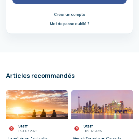
Créer un compte
Mot de passe oublié ?
Articles recommandés
Staff
Staff
I
30-07-2026
I
09-12-2025
La météo en Australie :
Vivre à Toronto au Canada