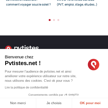
comment voyager sous le soleil ?
(PVT, emploi, stage, études…)
Bienvenue chez
Pvtistes.net !
Facebook
Instagram
Pinterest
Pour mesurer l’audience de pvtistes.net et ainsi
Linkedin
Youtube
X
TikTok
améliorer votre expérience utilisateur sur notre site,
nous utilisons des cookies. C'est ok pour vous ?
Lire la politique de confidentialité
LIENS UTILES
Consentements certifiés par
Non merci
Je choisis
OK pour moi
CGU
Confidentialité