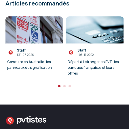
Articles recommandés
Staff
Staff
I
31-07-2026
I
03-11-2022
Conduire en Australie : les
Départ à l’étranger en PVT : les
panneaux de signalisation
banques françaises et leurs
offres