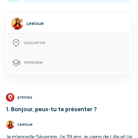
Leeloue
LOCALISATION
PROFESSION
pvtistes
1. Bonjour, peux-tu te présenter ?
Leeloue
Je m’appelle Séverine, j’ai 39 ans, je viens de Lille et j’ai