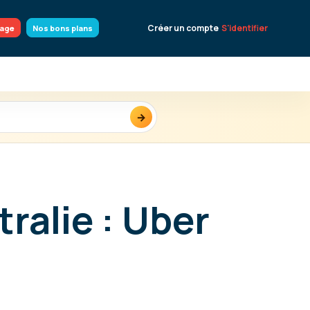
Créer un compte
S'identifier
yage
Nos bons plans
→
ralie : Uber