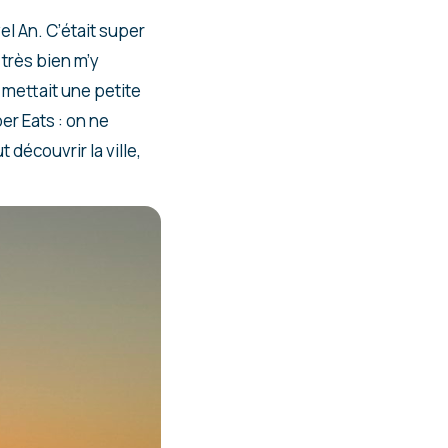
l An. C’était super
 très bien m’y
 mettait une petite
er Eats : on ne
découvrir la ville,