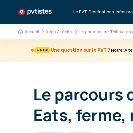
Le PVT
Destinations
Infos pr
Accueil
Infos & récits
Le parcours de Thibaut en 
Notre IA 
Une question sur le PVT ?
✨ NEW
Le parcours 
Eats, ferme,