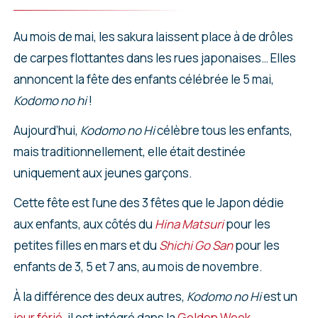
Au mois de mai, les sakura laissent place à de drôles
de carpes flottantes dans les rues japonaises… Elles
annoncent la fête des enfants célébrée le 5 mai,
Kodomo no hi
!
Aujourd’hui,
Kodomo no Hi
célèbre tous les enfants,
mais traditionnellement, elle était destinée
uniquement aux jeunes garçons.
Cette fête est l’une des 3 fêtes que le Japon dédie
aux enfants, aux côtés du
Hina Matsuri
pour les
petites filles en mars et du
Shichi Go San
pour les
enfants de 3, 5 et 7 ans, au mois de novembre.
À la différence des deux autres,
Kodomo no Hi
est un
jour férié
, il est intégré dans la
Golden Week
.