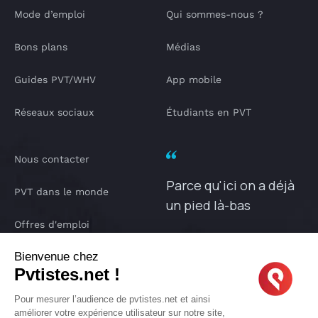
Mode d’emploi
Qui sommes-nous ?
Bons plans
Médias
Guides PVT/WHV
App mobile
Réseaux sociaux
Étudiants en PVT
Nous contacter
Parce qu'ici on a déjà
PVT dans le monde
un pied là-bas
Offres d'emploi
PVTISTES.NET
Bienvenue chez
Notre Podcast
Pvtistes.net !
IA pvtistes
Pour mesurer l’audience de pvtistes.net et ainsi
améliorer votre expérience utilisateur sur notre site,