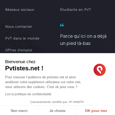
Réseaux sociaux
Étudiants en PVT
Nous contacter
Parce qu'ici on a déjà
PVT dans le monde
un pied là-bas
Offres d'emploi
PVTISTES.NET
Bienvenue chez
Notre Podcast
Pvtistes.net !
IA pvtistes
Pour mesurer l’audience de pvtistes.net et ainsi
améliorer votre expérience utilisateur sur notre site,
nous utilisons des cookies. C'est ok pour vous ?
Lire la politique de confidentialité
Copyright © 2005-2026 PVTISTES.NET
Consentements certifiés par
Pvtistes® est une marque déposée. Tous droits réservés.
Non merci
Je choisis
OK pour moi