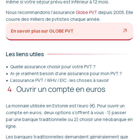
même si votre séjour prévu est inférieur à 12 mois.
de l’argent dans le processus de votre demande de
3. Rassemblez vos documents justificatifs avant votre
visa, en dehors des sites officiels des ambassades ou
Nous recommandons l’assurance
Globe PVT
depuis 2005. Elle
rendez-vous.
des consulats. Sur notre site, nous vous fournissons
couvre des milliers de pvtistes chaque année.
toute l’aide dont vous avez besoin, gratuitement. Le
* Les demandeurs japonais doivent plutôt prendre
PVT est un permis simple à obtenir par vous-même,
rendez-vous à l’ambassade de la République d’Estonie
En savoir plus sur GLOBE PVT
vous n’aurez donc pas besoin de rémunérer les
à Tokyo.
Suivez ces étapes
.
services d’un professionnel.
Les liens utiles
Quelle assurance choisir pour votre PVT ?
Ai-je vraiment besoin d’une assurance pour mon PVT ?
L’assurance PVT / WHV / EIC : les choses à savoir
4
Ouvrir un compte en euros
La monnaie utilisée en Estonie est l’euro (€). Pour ouvrir un
compte en euros, deux options s’offrent à vous : 1) passer
par une banque traditionnelle ou 2) choisir une néobanque en
ligne.
Les banques traditionnelles demandent généralement que