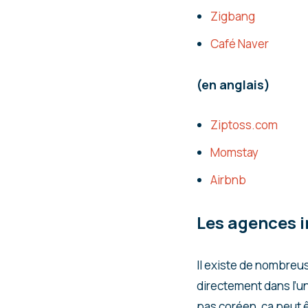
Zigbang
Café Naver
(en anglais)
Ziptoss.com
Momstay
Airbnb
Les agences i
Il existe de nombreu
directement dans l’u
pas coréen, ça peut 