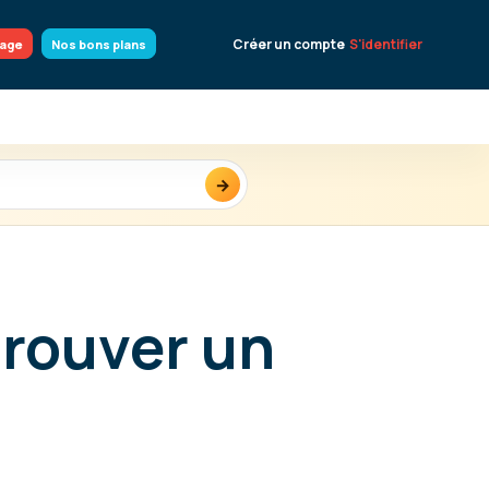
Créer un compte
S'identifier
yage
Nos bons plans
→
trouver un