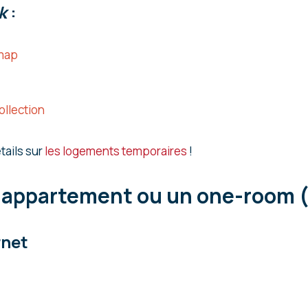
k
:
 map
llection
tails sur
les logements temporaires
!
 appartement ou un one-room (
rnet