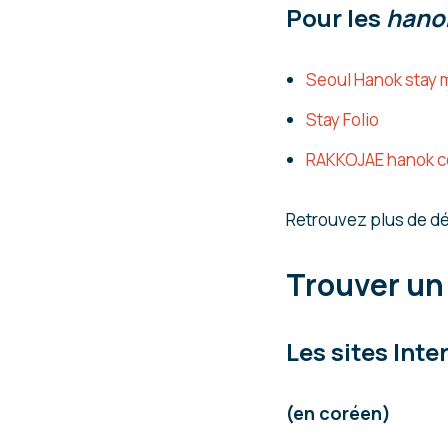
Pour les
hano
Seoul Hanok stay
Stay Folio
RAKKOJAE hanok co
Retrouvez plus de dé
Trouver un
Les sites Inte
(en coréen)