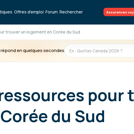
atiques
Offres d’emploi
Forum
Rechercher
Assurances vo
our trouver un logement en Corée du Sud
te répond en quelques secondes
t ressources pour 
 Corée du Sud