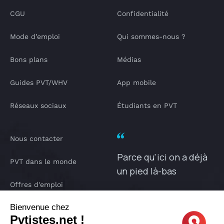
CGU
Confidentialité
Mode d’emploi
Qui sommes-nous ?
Bons plans
Médias
Guides PVT/WHV
App mobile
Réseaux sociaux
Étudiants en PVT
Nous contacter
Parce qu'ici on a déjà
PVT dans le monde
un pied là-bas
Offres d'emploi
PVTISTES.NET
Bienvenue chez
Notre Podcast
Pvtistes.net !