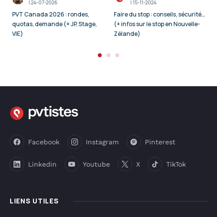
I
24-07-2026
I
15-11-2024
PVT Canada 2026 : rondes,
Faire du stop : conseils, sécurité…
quotas, demande (+ JP, Stage,
(+ infos sur le stop en Nouvelle-
VIE)
Zélande)
Facebook
Instagram
Pinterest
Linkedin
Youtube
X
TikTok
LIENS UTILES