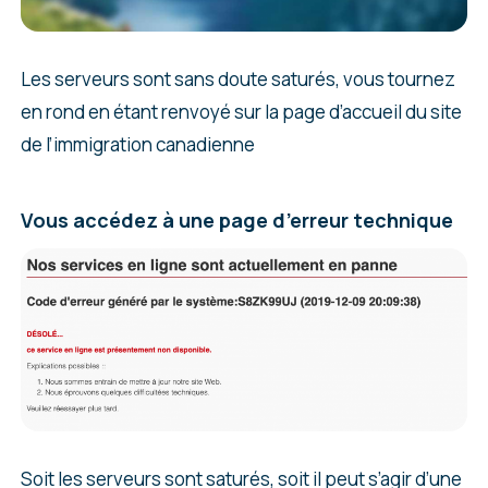
Les serveurs sont sans doute saturés, vous tournez
en rond en étant renvoyé sur la page d’accueil du site
Dans la partie
« Détails de la demande »
, nous
de l’immigration canadienne
vous recommandons de choisir «
Numéro de la
demande » et « nom de famille
« .
Vous accédez à une page d’erreur technique
Où trouver son numéro de demande ?
Lorsque vous avez déposé votre
Vous devez aussi inscrire votre nom de famille,
candidature sur votre ancien compte,
comme vous l’aviez inscrit au moment de votre
vous avez reçu un ou plusieurs courriels
demande initial.
de la part des autorités canadienne
(venant de l’adresse
Plus bas, vous devez fournir d’autres données
donotreply@cic.gc.ca
).
Soit les serveurs sont saturés, soit il peut s’agir d’une
personnelles. Vous avez le choix entre votre