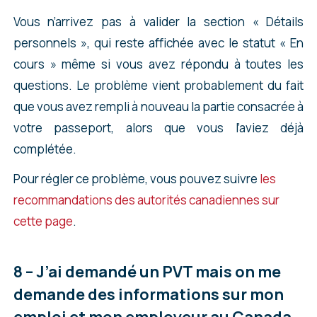
Une solution peut être de signaler votre erreur
traiter plus facilement. Vous serez plus serein
Vous n’arrivez pas à valider la section « Détails
aux autorités canadiennes via
le formulaire de
et éviterez un refus à cause d’une petite erreur.
personnels », qui reste affichée avec le statut « En
contact du site
, en cliquant sur
« Mettre à jour
cours » même si vous avez répondu à toutes les
votre demande ou vous informer à son sujet
questions. Le problème vient probablement du fait
»
, puis en choisissant l’action qui vous
que vous avez rempli à nouveau la partie consacrée à
correspond.
votre passeport, alors que vous l’aviez déjà
Si vous n’obtenez pas de réponse avant la fin du
complétée.
délai imparti pour soumettre votre demande,
Pour régler ce problème, vous pouvez suivre
les
tentez tout de même de la soumettre, mais
recommandations des autorités canadiennes sur
joignez, dans la partie « Renseignements du
cette page
.
client » (sous les autres documents
demandés), une lettre explicative précisant
8 – J’ai demandé un PVT mais on me
votre problème et la correction que vous
demande des informations sur mon
souhaitez apporter. On ne peut pas vous
emploi et mon employeur au Canada
garantir à 100 % que cela fonctionnera, mais