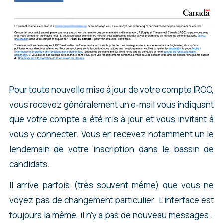
« kicker »/de vous expulser, vous laissant
penser (à tort peut-être) que vos identifiants
ne sont pas bons.
Dans ce cas, il faut tout simplement patienter
quelques heures. Pensez à vider le cache de
votre navigateur, puis essayez de retourner sur
Pour toute nouvelle mise à jour de votre compte IRCC,
votre compte en suivant
ce lien des autorités
vous recevez généralement un e-mail vous indiquant
canadiennes
.
que votre compte a été mis à jour et vous invitant à
On vous demande alors de fournir votre nom
vous y connecter. Vous en recevez notamment un le
d’utilisateur puis de cliquer sur
« Continuer »
.
lendemain de votre inscription dans le bassin de
On va vous poser les questions que vous aviez
candidats.
Solution nº2
choisies lors de la création initiale de votre
compte. Si toutes les réponses sont correctes,
Il arrive parfois (très souvent même) que vous ne
Il arrive également que vous n’utilisiez pas le
vous aurez alors la possibilité de créer un
voyez pas de changement particulier. L’interface est
bon lien pour vous connecter à votre compte.
nouveau mot de passe.
toujours la même, il n’y a pas de nouveau messages…
Vous devez
éviter
de passer par un URL de ce