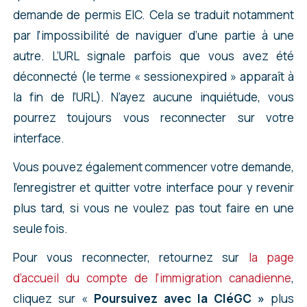
demande de permis EIC. Cela se traduit notamment
avec la CléGC ». De cette façon, vous éviterez
Pour créer un nouveau compte, rendez-vous
par l’impossibilité de naviguer d’une partie à une
de nombreux soucis de connexion.
sur
cette page
, puis cliquez sur
autre. L’URL signale parfois que vous avez été
Si après deux tentatives, vous voyez toujours
« Poursuivre vers la cléGC »
. Cliquez ensuite
déconnecté (le terme « sessionexpired » apparaît à
un message d’erreur lié à votre mot de passe
sur
« S’enregistrer »
. Vous allez créer un
la fin de l’URL). N’ayez aucune inquiétude, vous
et/ou à votre nom d’utilisateur, arrêtez d’essayer
nouveau compte, avec de nouvelles questions
pourrez toujours vous reconnecter sur votre
de vous reconnecter. Quittez la page et
de sécurité, un nouveau nom d’utilisateur, un
interface.
réessayez quelques heures plus tard. S’il s’agit
mot de passe. NOTEZ VOTRE MOT DE PASSE ET
Vous pouvez également commencer votre demande,
effectivement d’un bug, vous devriez être en
VOTRE NOM D’UTILISATEUR. Envoyez-le vous
l’enregistrer et quitter votre interface pour y revenir
mesure de vous connecter sans problème en
par e-mail par exemple sur une boîte un peu
plus tard, si vous ne voulez pas tout faire en une
patientant un peu. Autrement, si vous insistez,
sécurisée.
seule fois.
votre compte risque d’être bloqué.
Lier sa demande à son nouveau compte
Pour vous reconnecter, retournez sur
la page
Une fois sur la page d’accueil de votre nouveau
d’accueil du compte de l’immigration canadienne
,
compte, n’entamez pas une démarche pour
Ne pas révoquer votre cléGC !!!
cliquez sur «
Poursuivez avec la CléGC »
plus