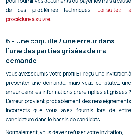
pour fournir vos documents ou payer les frais à cause
Vous devez indiquer si oui ou non, vous avez
de ces problèmes techniques,
consultez la
postulé à telle ou telle catégorie.
procédure à suivre.
Si lors de votre demande, vous avez déclaré
avoir une offre d’emploi ou une offre de stage,
6 – Une coquille / une erreur dans
n’hésitez pas à faire plusieurs tests au niveau
l’une des parties grisées de ma
du
« Type d’offre d’emploi présentée par
demande
l’employeur du demandeur au Canada »
.
Vous avez soumis votre profil ET reçu une invitation à
En effet, lors du questionnaire initial pour votre
présenter une demande, mais vous constatez une
demande, il vous était simplement demander
erreur dans les informations préremplies et grisées ?
« Disposez-vous d’une lettre d’offre, un contrat
L’erreur provient probablement des renseignements
d’emploi ou d’une entente de stage signé par un
incorrects que vous avez fournis lors de votre
employeur au Canada », mais il ne vous a jamais
candidature dans le bassin de candidats.
été demandé des détails sur le type d’offre
Normalement, vous devez refuser votre invitation,
d’emploi présentée par l’employeur que vous