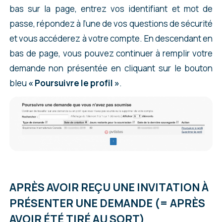
faire une demande pour Expérience
bas sur la page, entrez vos identifiant et mot de
Dans tous les cas, évitez de cliquer dans la
Internationale Canada. Vous allez cliquer sur
passe, répondez à l’une de vos questions de sécurité
panique sur l’option
« Révoquer ma
AIDE en haut à droite de la page d’accueil de
et vous accéderez à votre compte. En descendant en
cléGC »
. Vous supprimeriez vos identifiants sur
votre compte.
bas de page, vous pouvez continuer à remplir votre
l’interface de l’immigration canadienne (
mais
demande non présentée en cliquant sur le bouton
votre compte serait toujours actif, et votre
bleu
« Poursuivre le profil »
.
candidature aussi !
). Il pourrait ensuite être
compliqué de relier votre demande à votre
compte. Un certain nombre de candidats se
sont ainsi retrouvés bloqués sans pouvoir
avancer dans leur demande après avoir révoqué
leur cléGC. Pour rappel, la cléGC est un moyen
Sur la page suivante, vous allez cliquer sur
« lier
de s’identifier auprès des autorités
votre demande à votre compte »
dans la
APRÈS AVOIR REÇU UNE INVITATION À
canadiennes pour accéder ensuite à votre
partie Aide technique :
PRÉSENTER UNE DEMANDE (= APRÈS
compte sur le site de l’immigration.
AVOIR ÉTÉ TIRÉ AU SORT)