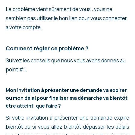
Si vous choisissez votre passeport, vous
Le problème vient sûrement de vous : vous ne
devrez indiquer le numéro du passeport, le
semblez pas utiliser le bon lien pour vous connecter
territoire d’émission (la France, si vous êtes
à votre compte.
français…), la date de délivrance et
d’expiration.
Comment régler ce problème ?
Enfin, dans une dernière partie, on vous
Suivez les conseils que nous vous avons donnés au
demande le type d’offre d’emploi présentée par
point #1.
l’employeur du demandeur au Canada. Si vous
faites une demande de PVT, sélectionnez
Mon invitation à présenter une demande va expirer
« Aucun »
.
ou mon délai pour finaliser ma démarche va bientôt
être atteint, que faire ?
On vous demande ensuite des renseignements
sur la catégorie à laquelle vous aviez demandé
Si votre invitation à présenter une demande expire
de participer. Dans certains cas, vous avez pu
bientôt ou si vous allez bientôt dépasser les délais
demander à participer à plusieurs catégories.