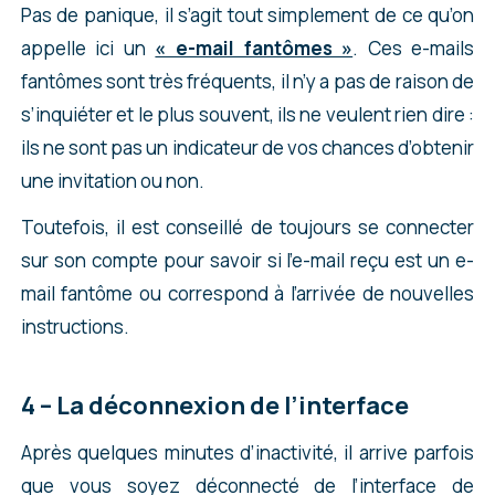
Pas de panique, il s’agit tout simplement de ce qu’on
type :
appelle ici un
« e-mail fantômes »
. Ces e-mails
fantômes sont très fréquents, il n’y a pas de raison de
Solution n°2 : créer un nouveau compte et lier
s’inquiéter et le plus souvent, ils ne veulent rien dire :
votre demande
ils ne sont pas un indicateur de vos chances d’obtenir
Si vous ne parvenez pas à récupérer votre
Ces liens sont des liens uniques de connexion.
une invitation ou non.
compte car vous avez oublié votre nom
Si vous essayez de passer par un ancien lien
Toutefois, il est conseillé de toujours se connecter
d’utilisateur ou les questions de sécurités, vous
dans votre navigateur qui commence par clegc-
sur son compte pour savoir si l’e-mail reçu est un e-
allez devoir créer un nouveau compte et
gckey.gc.ca, vous pourriez là aussi rencontrer
mail fantôme ou correspond à l’arrivée de nouvelles
essayer de rapatrier votre demande bloquée
des problèmes de connexion vous empêchant
instructions.
sur le compte auquel vous n’avez plus accès sur
de vous identifier sur le compte des autorités
ce nouveau compte.
canadiennes.
4 – La déconnexion de l’interface
Attention cette solution ne fonctionne pas dans
Nous vous recommandons de toujours passer
tous les cas !
Après quelques minutes d’inactivité, il arrive parfois
par ce lien :
Ouvrir une session ou créer un
que vous soyez déconnecté de l’interface de
compte
puis cliquer ensuite sur « Continuer
Créer un nouveau compte