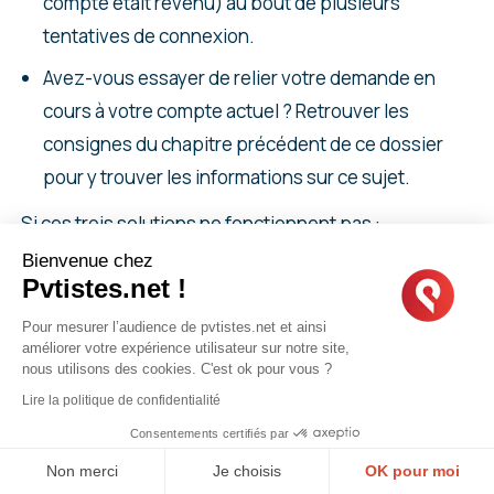
compte était revenu) au bout de plusieurs
tentatives de connexion.
Avez-vous essayer de relier votre demande en
cours à votre compte actuel ? Retrouver les
consignes du chapitre précédent de ce dossier
pour y trouver les informations sur ce sujet.
Si ces trois solutions ne fonctionnent pas :
Bienvenue chez
Vous pouvez avertir IRCC via le
formulaire de
Pvtistes.net !
contact
en expliquant bien que vous aviez fait
Pour mesurer l’audience de pvtistes.net et ainsi
votre demande, que vous n’avez pas créer de
améliorer votre expérience utilisateur sur notre site,
nous utilisons des cookies. C'est ok pour vous ?
nouveau compte, mais que celle-ci a quand même
Lire la politique de confidentialité
disparu.
Consentements certifiés par
Vous pouvez également les alerter sur leur
Non merci
Je choisis
OK pour moi
compte Twitter
français
ou
anglais
.