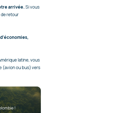
tre arrivée.
Si vous
 de retour
s d’économies,
Amérique latine, vous
e (avion ou bus) vers
olombie !