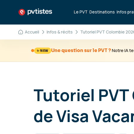
Le PVT
Destinations
Infos pr
Accueil
Infos & récits
Tutoriel PVT Colombie 202
Notre IA 
Une question sur le PVT ?
✨ NEW
Tutoriel PVT
de Visa Vaca