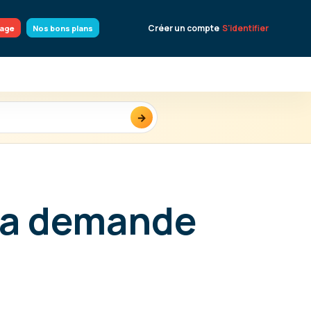
Créer un compte
S'identifier
yage
Nos bons plans
→
 la demande