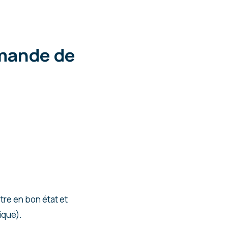
emande de
tre en bon état et
iqué).