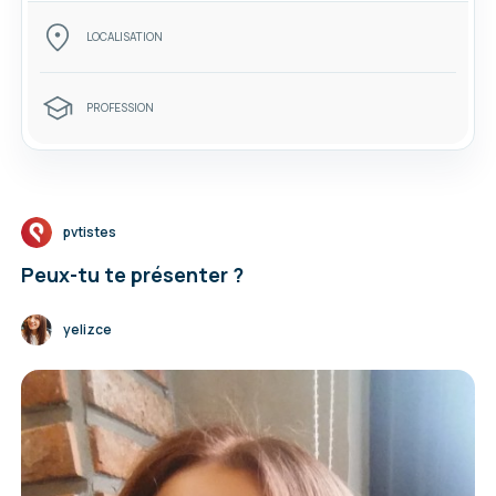
LOCALISATION
PROFESSION
pvtistes
Peux-tu te présenter ?
yelizce