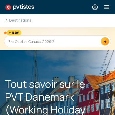
Destinations
✨ NEW
→
Tout savoir sur le
PVT Danemark
(Working Holiday