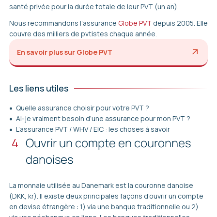
dossiers thématiques, posez-nous toutes vos
santé privée pour la durée totale de leur PVT (un an).
questions en commentaires si besoin et profitez de
Nous recommandons l’assurance
Globe PVT
depuis 2005. Elle
nos offres spéciales.
couvre des milliers de pvtistes chaque année.
Attention aux sites frauduleux qui vous demanderaient
de l’argent dans le processus de votre demande de
En savoir plus sur Globe PVT
visa, en dehors des sites officiels des ambassades ou
des consulats. Sur notre site, nous vous fournissons
toute l’aide dont vous avez besoin, gratuitement. Le
Les liens utiles
PVT est un permis simple à obtenir par vous-même,
vous n’aurez donc pas besoin de rémunérer les
Quelle assurance choisir pour votre PVT ?
services d’un professionnel.
Ai-je vraiment besoin d’une assurance pour mon PVT ?
L’assurance PVT / WHV / EIC : les choses à savoir
4
Ouvrir un compte en couronnes
danoises
La monnaie utilisée au Danemark est la couronne danoise
(DKK, kr). Il existe deux principales façons d’ouvrir un compte
en devise étrangère : 1) via une banque traditionnelle ou 2)