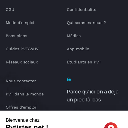
CGU
Confidentialité
Mode d’emploi
Qui sommes-nous ?
Bons plans
Médias
Guides PVT/WHV
App mobile
Réseaux sociaux
Étudiants en PVT
Nous contacter
Parce qu'ici on a déjà
PVT dans le monde
un pied là-bas
Offres d'emploi
PVTISTES.NET
Bienvenue chez
Notre Podcast
Pvtistes.net !