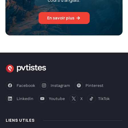
cours d’anglais.
En savoir plus
Facebook
Instagram
Pinterest
Linkedin
Youtube
X
TikTok
LIENS UTILES