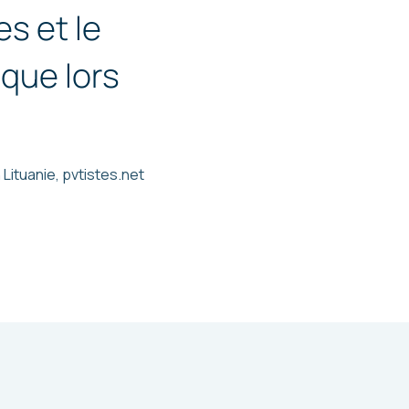
s et le
ique lors
Lituanie, pvtistes.net