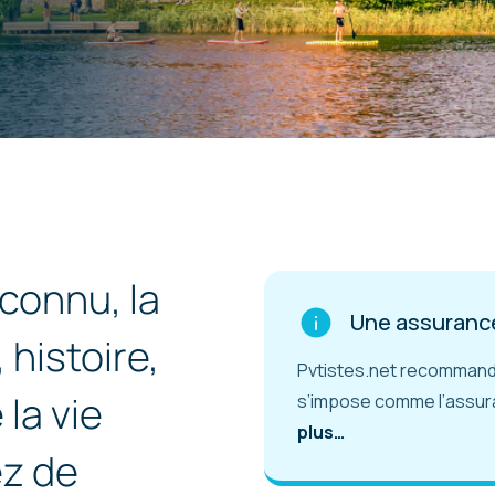
connu, la
Une assurance
 histoire,
Pvtistes.net recommande
 la vie
s’impose comme l’assur
plus…
ez de