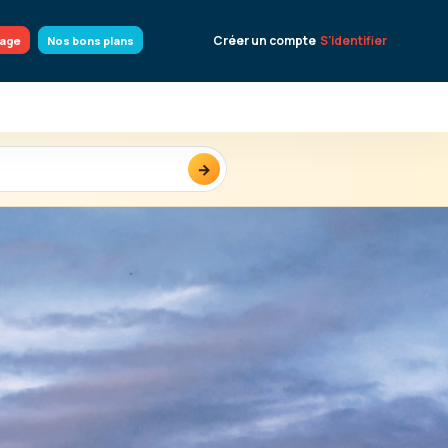
Créer un compte
S'identifier
yage
Nos bons plans
→