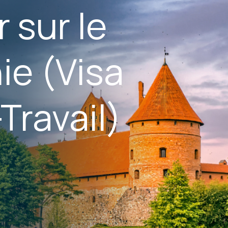
 sur le
ie (Visa
Travail)