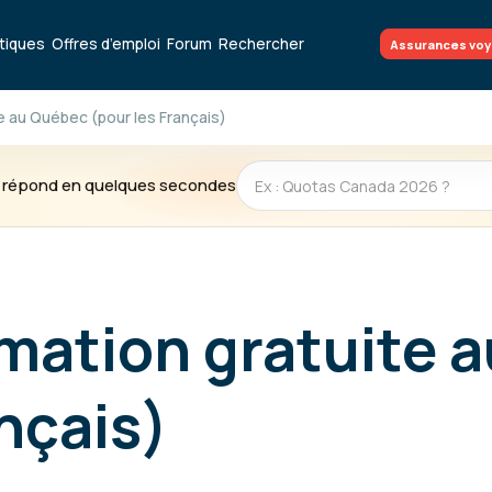
atiques
Offres d’emploi
Forum
Rechercher
Assurances vo
e au Québec (pour les Français)
te répond en quelques secondes
rmation gratuite 
nçais)