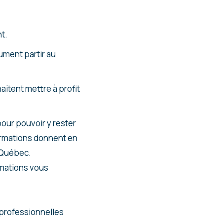
t.
ument partir au
aitent mettre à profit
our pouvoir y rester
formations donnent en
Québec.
rmations vous
 professionnelles