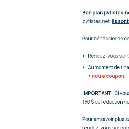
Bon plan pvtistes.n
pvtistes.net,
ils son
Pour bénéficier de ce
Rendez-vous sur
Au moment de final
+
notre coupon
.
IMPORTANT
: Si vo
150 $ de réduction n
Pour en savoir plus s
rendez-vous sur not