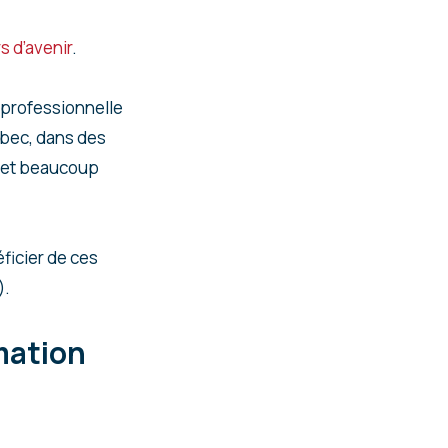
 d’avenir
.
 professionnelle
ébec, dans des
e et beaucoup
éficier de ces
).
mation