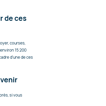
r de ces
oyer, courses,
 environ 15 200
cadre d’une de ces
venir
rès, si vous