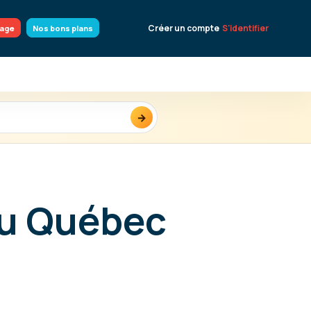
Créer un compte
S'identifier
yage
Nos bons plans
→
au Québec