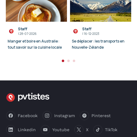
Staff
Staff
I
28-07-2026
I
16-12-2023
Manger et boire en Australie :
Se déplacer : les transports en
tout savoir sur la cuisine locale
Nouvelle-Zélande
Facebook
Instagram
Pinterest
Linkedin
Youtube
X
TikTok