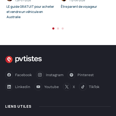
I
28-07-2026
I
12-06-2026
LE guide GRATUIT pour acheter
Être parent de voyageur
et vendre un véhicule en
Australie
Facebook
Instagram
Pinterest
Linkedin
Youtube
X
TikTok
LIENS UTILES