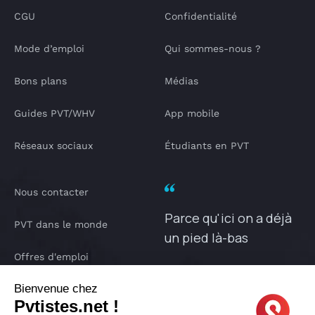
CGU
Confidentialité
Mode d’emploi
Qui sommes-nous ?
Bons plans
Médias
Guides PVT/WHV
App mobile
Réseaux sociaux
Étudiants en PVT
Nous contacter
Parce qu'ici on a déjà
PVT dans le monde
un pied là-bas
Offres d'emploi
PVTISTES.NET
Bienvenue chez
Notre Podcast
Pvtistes.net !