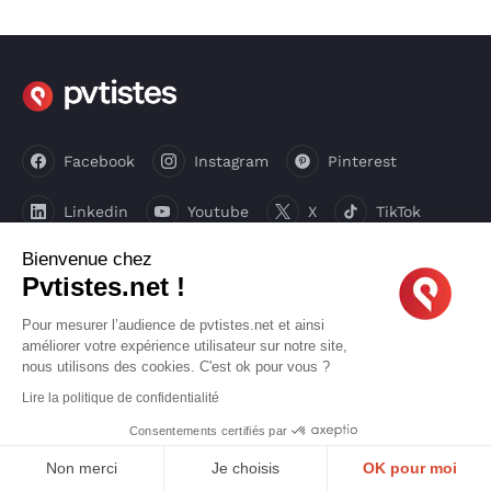
Facebook
Instagram
Pinterest
Linkedin
Youtube
X
TikTok
Bienvenue chez
Pvtistes.net !
LIENS UTILES
Pour mesurer l’audience de pvtistes.net et ainsi
améliorer votre expérience utilisateur sur notre site,
CGU
Confidentialité
nous utilisons des cookies. C'est ok pour vous ?
Lire la politique de confidentialité
Mode d’emploi
Qui sommes-nous ?
Consentements certifiés par
Bons plans
Médias
Non merci
Je choisis
OK pour moi