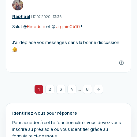
Raphael
I
17.07.2020
|
13:36
Salut @
Elisedum
et @
virginie0410
!
J'ai déplacé vos messages dans la bonne discussion
1
2
3
4
...
8
Identifiez-vous pour répondre
Pour accéder à cette fonctionnalité, vous devez vous
inscrire au préalable ou vous identifier grâce au
formulaire ci-dessous.