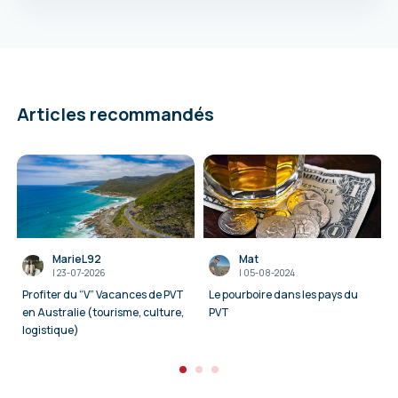
Articles recommandés
MarieL92
Mat
I
23-07-2026
I
05-08-2024
Profiter du “V” Vacances de PVT
Le pourboire dans les pays du
en Australie (tourisme, culture,
PVT
logistique)