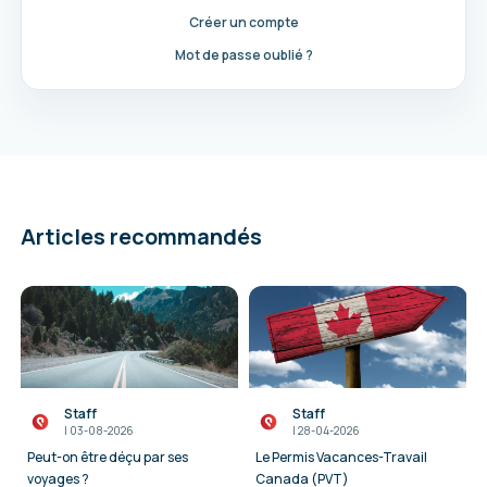
Créer un compte
Mot de passe oublié ?
Articles recommandés
Staff
Staff
I
03-08-2026
I
28-04-2026
Peut-on être déçu par ses
Le Permis Vacances-Travail
voyages ?
Canada (PVT)