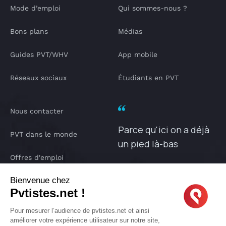
Mode d’emploi
Qui sommes-nous ?
Bons plans
Médias
Guides PVT/WHV
App mobile
Réseaux sociaux
Étudiants en PVT
Nous contacter
Parce qu'ici on a déjà
PVT dans le monde
un pied là-bas
Offres d'emploi
PVTISTES.NET
Bienvenue chez
Notre Podcast
Pvtistes.net !
IA pvtistes
Pour mesurer l’audience de pvtistes.net et ainsi
améliorer votre expérience utilisateur sur notre site,