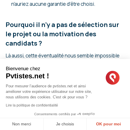
n’auriez aucune garantie d’être choisi.
Pourquoi il n’y a pas de sélection sur
le projet ou la motivation des
candidats ?
Là aussi, cette éventualité nous semble impossible
pour plusieurs raisons :
Bienvenue chez
Pvtistes.net !
Comment évaluer la motivation de milliers de
Pour mesurer l’audience de pvtistes.net et ainsi
candidats, comment les classer les uns par rapport
améliorer votre expérience utilisateur sur notre site,
aux autres ? Il convient de rappeler qu’il ne s’agit
nous utilisons des cookies. C'est ok pour vous ?
pas seulement de milliers de candidats potentiels
Lire la politique de confidentialité
français ou belges, mais également de candidats
Consentements certifiés par
de 32 nationalités. Les traitements de tels
Non merci
Je choisis
OK pour moi