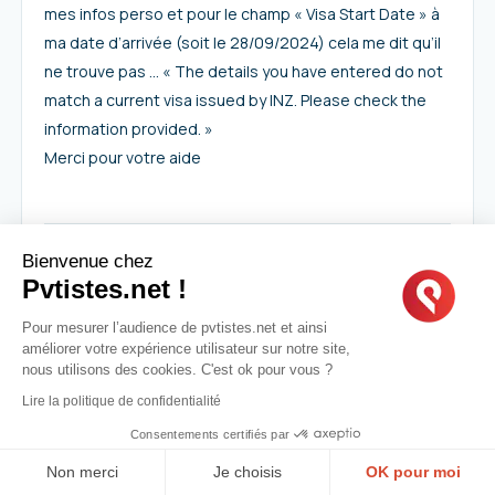
mes infos perso et pour le champ « Visa Start Date » à
ma date d’arrivée (soit le 28/09/2024) cela me dit qu’il
ne trouve pas … « The details you have entered do not
match a current visa issued by INZ. Please check the
information provided. »
Merci pour votre aide
Bienvenue chez
Pvtistes.net !
MatthieuA
I
29.09.2024
|
06:42
Pour mesurer l’audience de pvtistes.net et ainsi
améliorer votre expérience utilisateur sur notre site,
Après de nouvelles recherches, il s’avère que
nous utilisons des cookies. C'est ok pour vous ?
Ludovic (un membre de Pvtistes.net) a eu le même
Lire la politique de confidentialité
problème et qu’il y a un sujet sur le forum. Je me
Consentements certifiés par
permets donc de mettre le lien ici :
Non merci
Je choisis
OK pour moi
https://pvtistes.net/forum/l-arrivee-en-nouvelle-