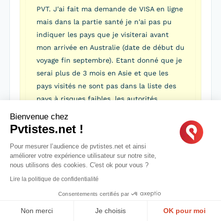
PVT. J'ai fait ma demande de VISA en ligne
mais dans la partie santé je n'ai pas pu
indiquer les pays que je visiterai avant
mon arrivée en Australie (date de début du
voyage fin septembre). Etant donné que je
serai plus de 3 mois en Asie et que les
pays visités ne sont pas dans la liste des
pays à risques faibles, les autorités
australiennes pourraient elle me
Bienvenue chez
demander une visite médicale à mon
Pvtistes.net !
arrivée sur le territoire australien ? ou me
Pour mesurer l’audience de pvtistes.net et ainsi
refuser d'entrer sur le territoire ?
améliorer votre expérience utilisateur sur notre site,
Merci
nous utilisons des cookies. C'est ok pour vous ?
Lire la politique de confidentialité
Consentements certifiés par
Hello,
Tu dois uniquement déclarer les voyages effectués
Non merci
Je choisis
OK pour moi