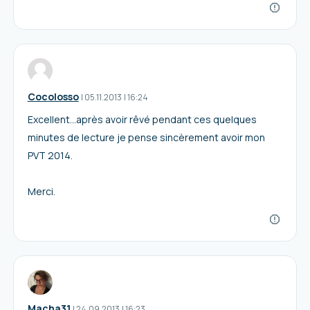
Cocolosso
I
05.11.2013
|
16:24
Excellent…après avoir rêvé pendant ces quelques
minutes de lecture je pense sincèrement avoir mon
PVT 2014.
Merci.
Macha31
I
24.09.2013
|
16:23