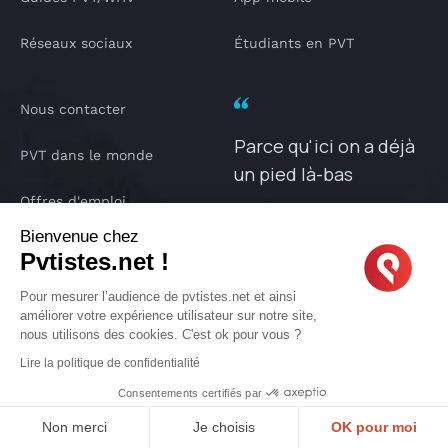
Réseaux sociaux
Étudiants en PVT
Nous contacter
Parce qu'ici on a déjà
PVT dans le monde
un pied là-bas
Offres d'emploi
PVTISTES.NET
Bienvenue chez
Notre Podcast
Pvtistes.net !
IA pvtistes
Pour mesurer l’audience de pvtistes.net et ainsi
améliorer votre expérience utilisateur sur notre site,
nous utilisons des cookies. C'est ok pour vous ?
Lire la politique de confidentialité
Consentements certifiés par
Copyright © 2005-2026 PVTISTES.NET
Pvtistes® est une marque déposée. Tous droits réservés.
Non merci
Je choisis
OK pour moi