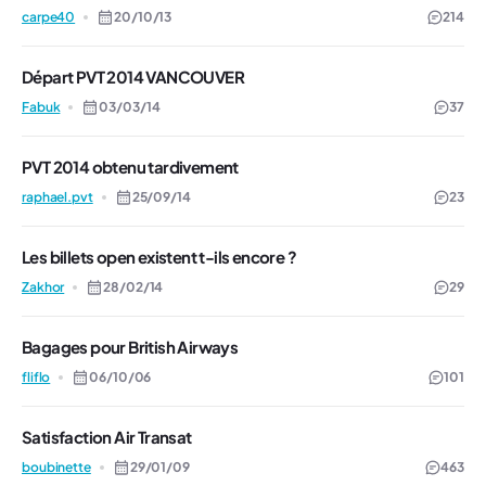
carpe40
20/10/13
214
Départ PVT 2014 VANCOUVER
Fabuk
03/03/14
37
PVT 2014 obtenu tardivement
raphael.pvt
25/09/14
23
Les billets open existent t-ils encore ?
Zakhor
28/02/14
29
Bagages pour British Airways
fliflo
06/10/06
101
Satisfaction Air Transat
boubinette
29/01/09
463