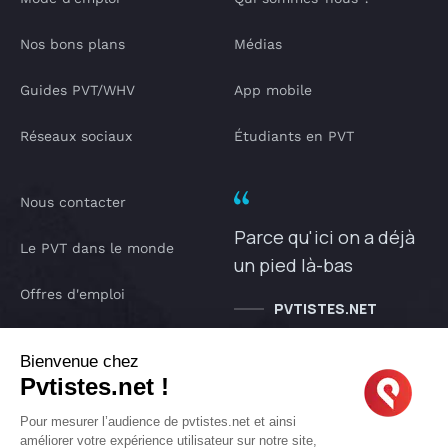
Nos bons plans
Médias
Guides PVT/WHV
App mobile
Réseaux sociaux
Étudiants en PVT
Nous contacter
Parce qu'ici on a déjà
Le PVT dans le monde
un pied là-bas
Offres d'emploi
PVTISTES.NET
Notre Podcast
Bienvenue chez
Pvtistes.net !
IA pvtistes
Pour mesurer l’audience de pvtistes.net et ainsi
améliorer votre expérience utilisateur sur notre site,