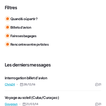
Filtres
Quand & où partir ?
Billets d'avion
Faire ses bagages
Rencontres entre pvtistes
Les derniers messages
interrogation billet d'avion
Chris24
28/12/16
21
Voyage au soleil (Cuba/Curaçao )
Gougoun
21/03/14
21