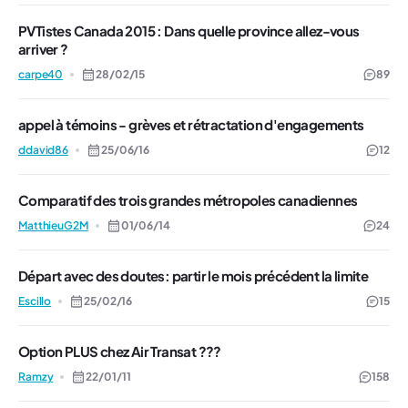
PVTistes Canada 2015 : Dans quelle province allez-vous
arriver ?
carpe40
28/02/15
89
appel à témoins - grèves et rétractation d'engagements
ddavid86
25/06/16
12
Comparatif des trois grandes métropoles canadiennes
MatthieuG2M
01/06/14
24
Départ avec des doutes: partir le mois précédent la limite
Escillo
25/02/16
15
Option PLUS chez Air Transat ???
Ramzy
22/01/11
158