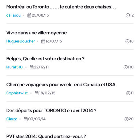
Montréal ou Toronto...... le cul entre deux chaises...
calissou
25/08/15
12
Vivre dans une ville moyenne
HuguesBoucher
16/07/15
18
Belges, Quelle est votre destination ?
laura1510
22/12/11
110
Cherche voyageurs pour week-end Canada et USA
Sophietwist
18/02/15
11
Des départs pour TORONTO en avril 2014 ?
Ciaror
03/03/14
20
PVTistes 2014: Quand partirez-vous ?