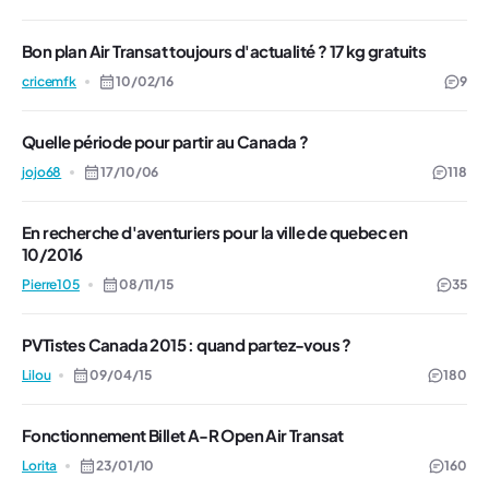
Bon plan Air Transat toujours d'actualité ? 17 kg gratuits
cricemfk
10/02/16
9
Quelle période pour partir au Canada ?
jojo68
17/10/06
118
En recherche d'aventuriers pour la ville de quebec en
10/2016
Pierre105
08/11/15
35
PVTistes Canada 2015 : quand partez-vous ?
Lilou
09/04/15
180
Fonctionnement Billet A-R Open Air Transat
Lorita
23/01/10
160