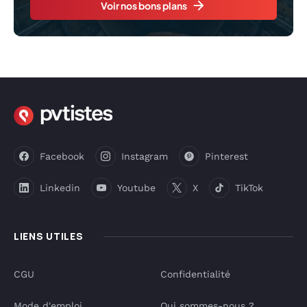
Voir nos bons plans
Facebook
Instagram
Pinterest
Linkedin
Youtube
X
TikTok
LIENS UTILES
CGU
Confidentialité
Mode d'emploi
Qui sommes-nous ?