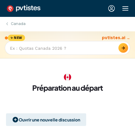
Canada
pvtistes.ai →
✨ NEW
→
Préparation au départ
Ouvrir une nouvelle discussion