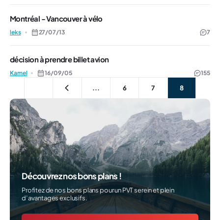
Montréal - Vancouver à vélo
leks
27/07/13
7
décision à prendre billet avion
Kamel
16/09/05
155
...
6
7
8
Découvrez nos bons plans !
Profitez de nos bons plans pour un PVT serein et plein
d’avantages exclusifs.