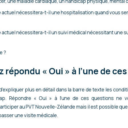
r, une maladie cardiaque, un handicap physique, mental ou
é actuel nécessitera-t-il une hospitalisation quand vous se
é actuel nécessitera-t-il un suivi médical nécessitant une s
e ?
z répondu « Oui » à l’une de ce
’expliquer plus en détail dans la barre de texte les condi
cap. Répondre « Oui » à l’une de ces questions ne 
articiper au PVT Nouvelle-Zélande mais il est possible que 
asser une visite médicale.