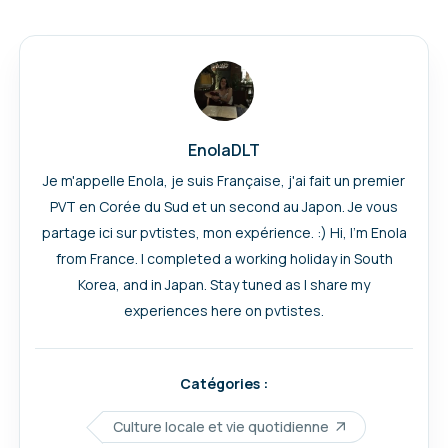
par de nombreux typhons chaque année. Pour
plus d’informations, consultez notre article
Faire un PVT en Asie : le risque de typhons.
EnolaDLT
Je m'appelle Enola, je suis Française, j'ai fait un premier
PVT en Corée du Sud et un second au Japon. Je vous
partage ici sur pvtistes, mon expérience. :) Hi, I’m Enola
from France. I completed a working holiday in South
Korea, and in Japan. Stay tuned as I share my
experiences here on pvtistes.
Catégories :
Culture locale et vie quotidienne