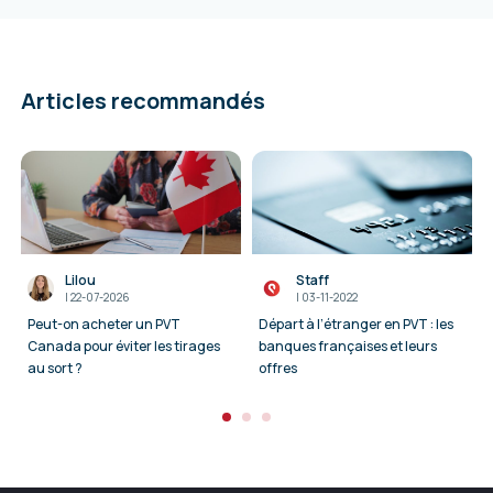
Articles recommandés
Lilou
Staff
I
22-07-2026
I
03-11-2022
Peut-on acheter un PVT
Départ à l’étranger en PVT : les
Canada pour éviter les tirages
banques françaises et leurs
au sort ?
offres