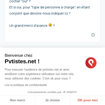
cocher "oui" ?
Et si oui, pour "type de personne à charge", en étant
conjoint que devons-nous indiquer ici ?
Un grand merci d'avance
!!
Bienvenue chez
Pvtistes.net !
EnolaDLT
I
18.09.2024
|
00:09
Pour mesurer l’audience de pvtistes.net et ainsi
améliorer votre expérience utilisateur sur notre site,
nous utilisons des cookies. C'est ok pour vous ?
Message de
NinaS5
Lire la politique de confidentialité
Bonjour!
Consentements certifiés par
Savez-vous s'il est nécessaire d'inscrire
Non merci
Je choisis
OK pour moi
dans la liste des voyages une escale faite