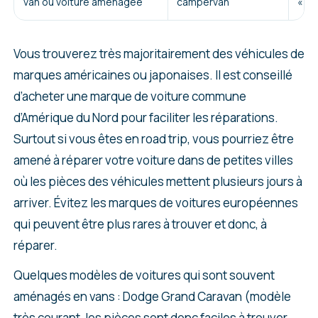
van ou voiture aménagée
campervan
« un
Vous trouverez très majoritairement des véhicules de
marques américaines ou japonaises. Il est conseillé
d’acheter une marque de voiture commune
d’Amérique du Nord pour faciliter les réparations.
Surtout si vous êtes en road trip, vous pourriez être
amené à réparer votre voiture dans de petites villes
où les pièces des véhicules mettent plusieurs jours à
arriver. Évitez les marques de voitures européennes
qui peuvent être plus rares à trouver et donc, à
réparer.
Quelques modèles de voitures qui sont souvent
aménagés en vans : Dodge Grand Caravan (modèle
très courant, les pièces sont donc faciles à trouver,