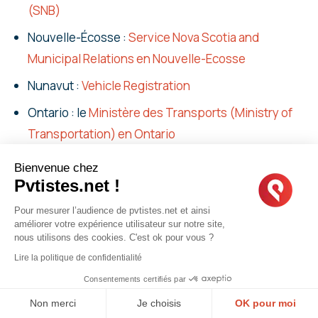
(SNB)
Nouvelle-Écosse :
Service Nova Scotia and
Municipal Relations en Nouvelle-Ecosse
Nunavut :
Vehicle Registration
Ontario : le
Ministère des Transports (Ministry of
Transportation) en Ontario
Québec : la
Société de l’Assurance Automobile au
Bienvenue chez
Québec (SAAQ)
Pvtistes.net !
Saskatchewan :
Saskatchewan Auto Fund (SGI)
Pour mesurer l’audience de pvtistes.net et ainsi
améliorer votre expérience utilisateur sur notre site,
dans la Saskatchewan
nous utilisons des cookies. C'est ok pour vous ?
Terre-Neuve-et-Labrador :
Service
Lire la politique de confidentialité
Newfoundland-Labrador à Terre-Neuve-et-
Consentements certifiés par
Labrador
Non merci
Je choisis
OK pour moi