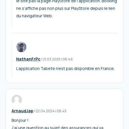
le site pas la page PlayStore de l’application. Booking
ne s’affiche pas non plus sur PlayStore depuis le lien
du navigateur Web.
NathanFrPc
I
21.03.2025
|
08:49
L’application Tabete n’est pas disponible en France.
ArnaudJap
I
22.04.2024
|
08:45
Bonjour !
J’ai une question au sujet des assurances qui va