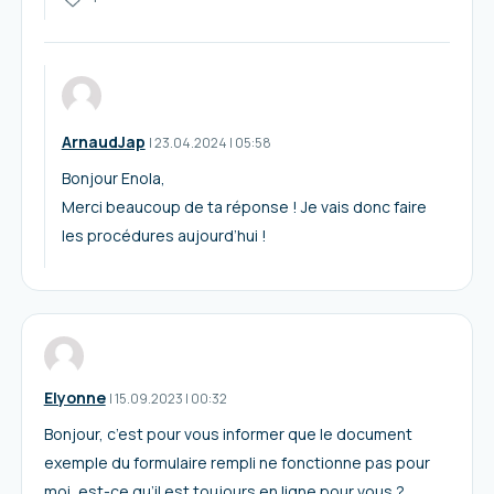
ArnaudJap
I
23.04.2024
|
05:58
Bonjour Enola,
Merci beaucoup de ta réponse ! Je vais donc faire
les procédures aujourd’hui !
Elyonne
I
15.09.2023
|
00:32
Bonjour, c’est pour vous informer que le document
exemple du formulaire rempli ne fonctionne pas pour
moi, est-ce qu’il est toujours en ligne pour vous ?