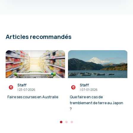
Articles recommandés
Staff
Staff
I
23-07-2026
I
07-01-2026
Faire ses courses en Australie
Que faire en cas de
tremblement de terre au Japon
?