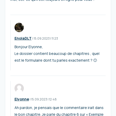
EnolaDLT
I
15.09.2023
|
11:23
Bonjour Elyonne,
Le dossier contient beaucoup de chapitres , quel
est le formulaire dont tu parles exactement ? 🙂
Elyonne
I
15.09.2023
|
12:48
Ah pardon, je pensais que le commentaire irait dans
le bon chapitre. Je parle du chapitre 6 sur « Exemple