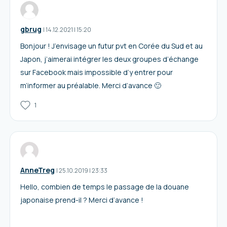
gbrug
I
14.12.2021
|
15:20
Bonjour ! J’envisage un futur pvt en Corée du Sud et au
Japon, j’aimerai intégrer les deux groupes d’échange
sur Facebook mais impossible d’y entrer pour
m’informer au préalable. Merci d’avance 🙂
1
AnneTreg
I
25.10.2019
|
23:33
Hello, combien de temps le passage de la douane
japonaise prend-il ? Merci d’avance !