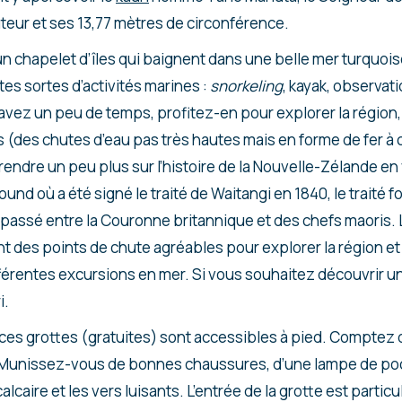
teur et ses 13,77 mètres de circonférence.
n chapelet d’îles qui baignent dans une belle mer turquoise.
tes sortes d’activités marines :
snorkeling
, kayak, observat
avez un peu de temps, profitez-en pour explorer la région
lls (des chutes d’eau pas très hautes mais en forme de fer 
ndre un peu plus sur l’histoire de la Nouvelle-Zélande en
und où a été signé le traité de Waitangi en 1840, le traité f
assé entre la Couronne britannique et des chefs maoris. L
nt des points de chute agréables pour explorer la région et
férentes excursions en mer. Si vous souhaitez découvrir un
i.
 ces grottes (gratuites) sont accessibles à pied. Comptez
ur. Munissez-vous de bonnes chaussures, d’une lampe de poc
alcaire et les vers luisants. L’entrée de la grotte est partic