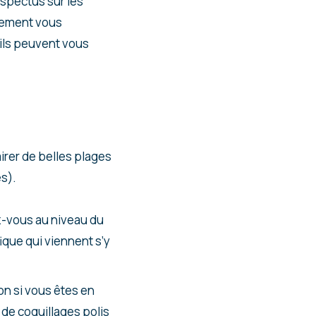
ospectus sur les
alement vous
 ils peuvent vous
irer de belles plages
és).
ez-vous au niveau du
ique qui viennent s’y
on si vous êtes en
 de coquillages polis