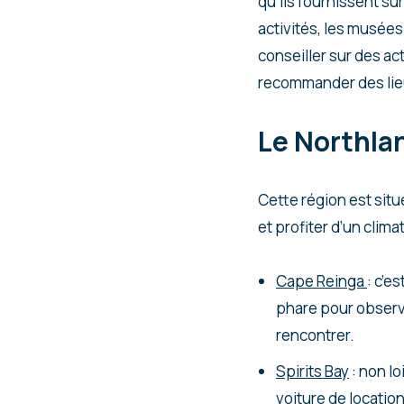
qu’ils fournissent s
activités, les musées
conseiller sur des ac
recommander des lieu
Le Northla
Cette région est sit
et profiter d’un clim
Cape Reinga
: c’e
phare pour observe
rencontrer.
Spirits Bay
: non lo
voiture de location