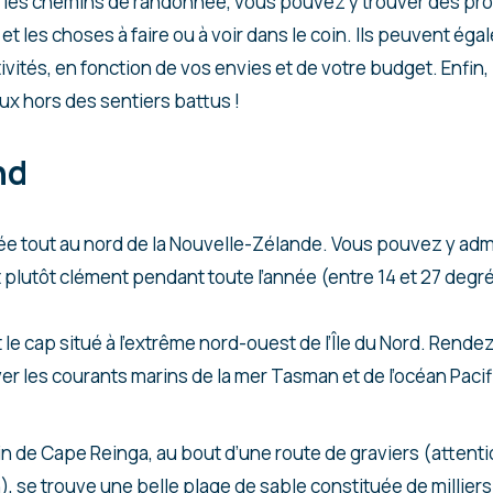
ur les chemins de randonnée, vous pouvez y trouver des pr
 et les choses à faire ou à voir dans le coin. Ils peuvent ég
tivités, en fonction de vos envies et de votre budget. Enfin,
x hors des sentiers battus !
nd
uée tout au nord de la Nouvelle-Zélande. Vous pouvez y adm
at plutôt clément pendant toute l’année (entre 14 et 27 degr
st le cap situé à l’extrême nord-ouest de l’Île du Nord. Rend
r les courants marins de la mer Tasman et de l’océan Pacif
in de Cape Reinga, au bout d’une route de graviers (attenti
), se trouve une belle plage de sable constituée de milliers