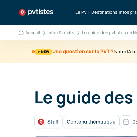
Le PVT
Destinations
Infos pr
Accueil
Infos & récits
Le guide des pvtistes en 
Notre IA 
Une question sur le PVT ?
✨ NEW
Le guide des
Staff
Contenu thématique
0