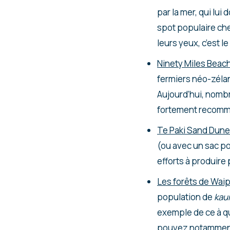
par la mer, qui lui
spot populaire che
leurs yeux, c’est l
Ninety Miles Beac
fermiers néo-zéla
Aujourd’hui, nombr
fortement recomma
Te Paki Sand Dun
(ou avec un sac po
efforts à produire
Les forêts de Wai
population de
kaur
exemple de ce à qu
pouvez notamment