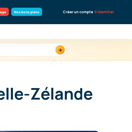
Créer un compte
S'identifier
yage
Nos bons plans
→
elle-Zélande