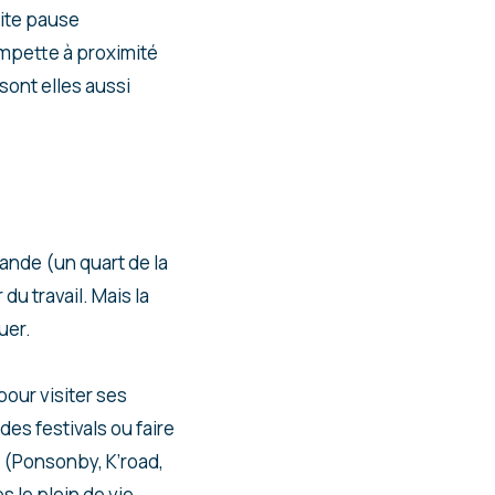
tite pause
rempette à proximité
ont elles aussi
ande (un quart de la
u travail. Mais la
uer.
pour visiter ses
es festivals ou faire
s (Ponsonby, K’road,
 le plein de vie