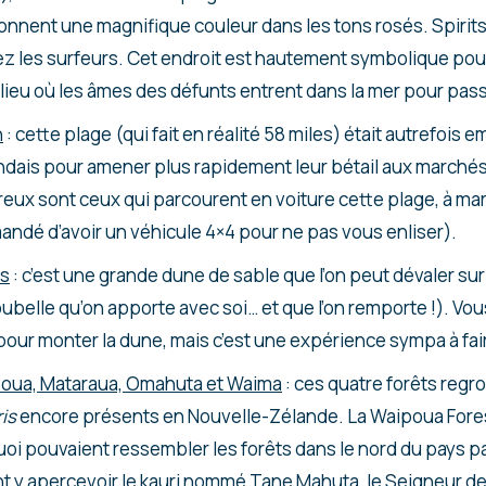
 donnent une magnifique couleur dans les tons rosés. Spirits
z les surfeurs. Cet endroit est hautement symbolique pour
e lieu où les âmes des défunts entrent dans la mer pour pass
h
: cette plage (qui fait en réalité 58 miles) était autrefois 
ndais pour amener plus rapidement leur bétail aux marchés
eux sont ceux qui parcourent en voiture cette plage, à maré
ndé d’avoir un véhicule 4×4 pour ne pas vous enliser).
es
: c’est une grande dune de sable que l’on peut dévaler su
ubelle qu’on apporte avec soi… et que l’on remporte !). Vo
 pour monter la dune, mais c’est une expérience sympa à fai
poua, Mataraua, Omahuta et Waima
: ces quatre forêts regr
is
encore présents en Nouvelle-Zélande. La Waipoua Fores
oi pouvaient ressembler les forêts dans le nord du pays pa
 y apercevoir le
kauri
nommé Tane Mahuta, le Seigneur de l