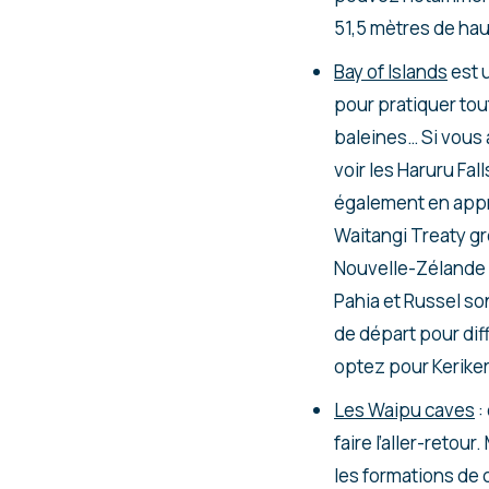
51,5 mètres de hau
Bay of Islands
est u
pour pratiquer tou
baleines… Si vous 
voir les Haruru Fa
également en appre
Waitangi Treaty gro
Nouvelle-Zélande p
Pahia et Russel so
de départ pour dif
optez pour Keriker
Les Waipu caves
:
faire l’aller-reto
les formations de c