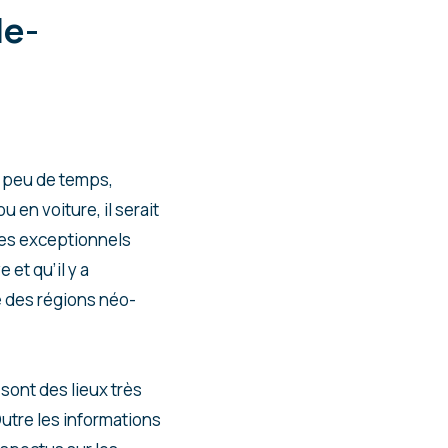
le-
n peu de temps,
u en voiture, il serait
ses exceptionnels
et qu’il y a
e des régions néo-
sont des lieux très
Outre les informations