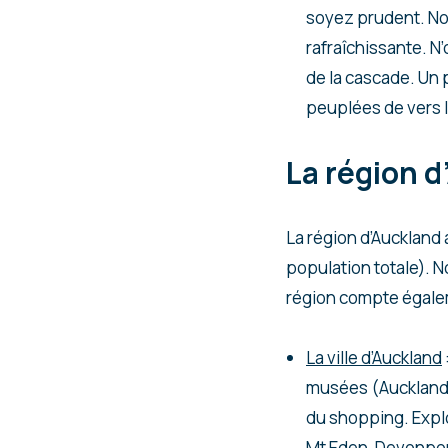
soyez prudent. Non
rafraîchissante. N’
de la cascade. Un
peuplées de vers l
La région d
La région d’Auckland 
population totale). N
région compte égalem
La ville d’Auckland
musées (Auckland M
du shopping. Explo
Mt Eden, Devonport