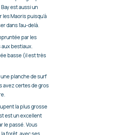
 Bay est aussi un
 les Maoris puisqu’à
er dans l’au-delà.
empruntée par les
 aux bestiaux.
e basse (il est très
r une planche de surf
us avez certes de gros
re.
oupent la plus grosse
t est un excellent
r le passé. Vous
a forêt, avec ses