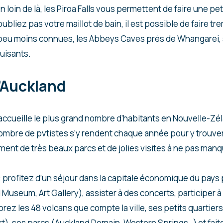
 loin de là, les Piroa Falls vous permettent de faire une pe
oubliez pas votre maillot de bain, il est possible de faire t
 peu moins connues, les Abbeys Caves près de Whangarei, s
uisants.
’Auckland
accueille le plus grand nombre d’habitants en Nouvelle-Zél
ombre de pvtistes s’y rendent chaque année pour y trouver d
ent de très beaux parcs et de jolies visites à ne pas manq
: profitez d’un séjour dans la capitale économique du pays 
useum, Art Gallery), assister à des concerts, participer à d
rez les 48 volcans que compte la ville, ses petits quartier
), ses parcs (Auckland Domain, Western Springs…) et faites